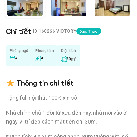
Chi tiết
|
ID
168266 VICTORY
Xác Thực
Phòng ngủ
Phòng tắm
Diện tích
4
4
m²
80
Thông tin chi tiết
Tặng full nội thất 100% xịn sò!
Nhà chính chủ 1 đời từ xưa đến nay, nhà mới vào ở
ngay, vị trí đẹp cách mặt tiền chỉ 30m.
* Diện tích: 4 x 20m công nhận: 80m vuông vức, sổ