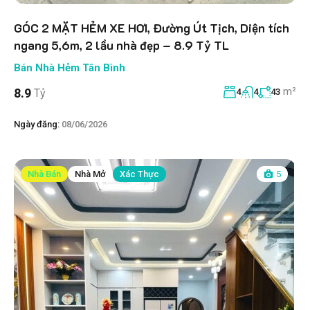
GÓC 2 MẶT HẺM XE HƠI, Đường Út Tịch, Diện tích
ngang 5,6m, 2 lầu nhà đẹp – 8.9 Tỷ TL
Bán Nhà Hẻm Tân Bình
m²
8.9
Tỷ
4
4
43
Ngày đăng:
08/06/2026
Nhà Bán
Nhà Mở
Xác Thực
5