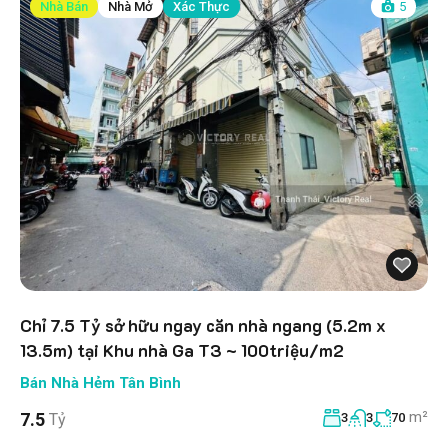
Nhà Bán
Nhà Mở
Xác Thực
5
Chỉ 7.5 Tỷ sở hữu ngay căn nhà ngang (5.2m x
13.5m) tại Khu nhà Ga T3 ~ 100triệu/m2
Bán Nhà Hẻm Tân Bình
m²
7.5
Tỷ
3
3
70