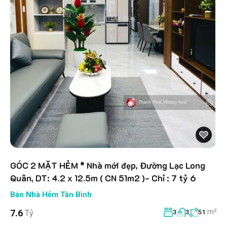
GÓC 2 MẶT HẺM * Nhà mới đẹp, Đường Lạc Long
Quân, DT: 4.2 x 12.5m ( CN 51m2 )- Chỉ : 7 tỷ 6
Bán Nhà Hẻm Tân Bình
m²
7.6
Tỷ
3
3
51