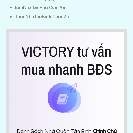
BanNhaTanPhu.Com.Vn
ThueNhaTanBinh.Com.Vn
VICTORY tư vấn
mua nhanh BĐS
Danh Sách Nhà Quận Tân Bình
Chính Chủ