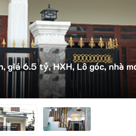
 giá 6.5 tỷ, HXH, Lô góc, nhà m