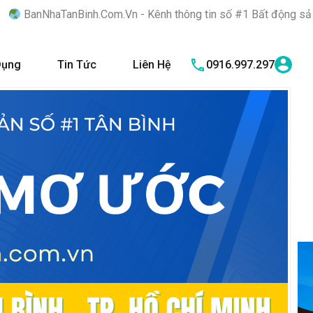
Com.Vn - Kênh thông tin số #1 Bất động sản quận Tân Bình "Nơi 
Dụng
Tin Tức
Liên Hệ
0916.997.297