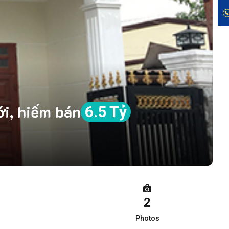
ới, hiếm bán
6.5 Tỷ
2
Photos