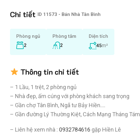
Chi tiết
|
ID
11573 - Bán Nhà Tân Bình
Phòng ngủ
Phòng tắm
Diện tích
2
2
m²
45
Thông tin chi tiết
– 1 Lầu, 1 trệt, 2 phòng ngủ
– Nhà đẹp, ấm cúng với phòng khách sang trọng
– Gần chợ Tân Bình, Ngã tư Bảy Hiền….
– Gần đường Lý Thường Kiệt, Cách Mạng Tháng Tám
– Liên hệ xem nhà :
0932784616
gặp Hiền Lê