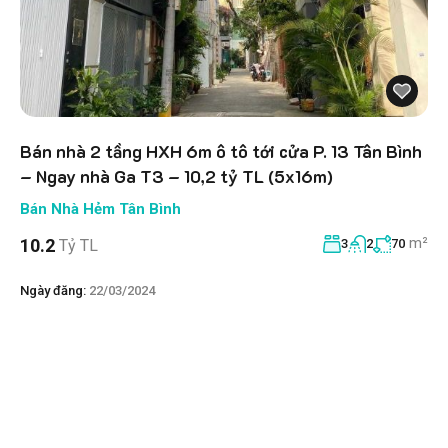
Bán nhà 2 tầng HXH 6m ô tô tới cửa P. 13 Tân Bình
– Ngay nhà Ga T3 – 10,2 tỷ TL (5x16m)
Bán Nhà Hẻm Tân Bình
m²
10.2
Tỷ TL
3
2
70
Ngày đăng:
22/03/2024