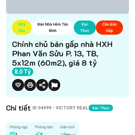
Nhà
Bán Nhà Hẻm Tân
Xác
Cần Bán
Bán
Bình
Thực
Gấp
Chính chủ bán gấp nhà HXH
Phan Văn Sửu P. 13, TB,
5x12m (60m2), giá 8 tỷ
8.0 Tỷ
Chi tiết
|
ID
94999 - VICTORY REAL
Xác Thực
Phòng ngủ
Phòng tắm
Diện tích
3
3