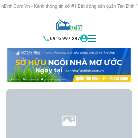
HỆ THỐNG TRUNG
TÂM GIAO DỊCH BĐS TỐT NHẤT QUẬN
 - Kênh thông tin số #1 Bất động sản quận Tân Bình "Nơi bạn tìm k
TÌM HIỂU NGAY
|
TÂN BÌNH
VICTORY REAL
0916.997.297