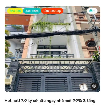
Nhà Bán
Xác Thực
Cần Bán Gấp
2
Hot hot! 7.9 tỷ sở hữu ngay nhà mới 99% 3 tầng