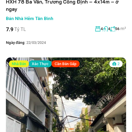
HXH 78 Ba Vân, Trương Công Định – 4x14m – ở
ngay
Bán Nhà Hẻm Tân Bình
m²
7.9
Tỷ TL
4
4
56
Ngày đăng:
22/03/2024
Nhà Bán
Xác Thực
Cần Bán Gấp
2