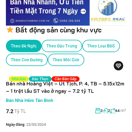
Bất động sản cùng khu vực
Theo Đề Nghị
Theo Đặc Trưng
Theo Loại BĐS
Theo Con Đường
Theo Môi Giới
Nhà Bán
Xác Thực
Cần Bán Gấp
Bán nhà Hoàng Việt – Út Tịch, P. 4, TB – 5.15x12m
– 1 trệt lầu ST vào ở ngay – 7.2 tỷ TL
Bán Nhà Hẻm Tân Bình
m²
7.2
Tỷ TL
3
2
64
Ngày đăng:
22/03/2024