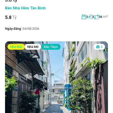
Bán Nhà Hẻm Tân Bình
m²
5.8
Tỷ
3
3
36
Ngày đăng:
04/08/2026
Nhà Bán
Nhà Mở
Xác Thực
3