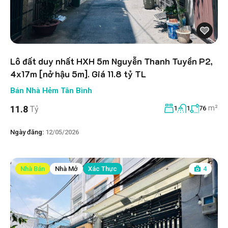
Lô đất duy nhất HXH 5m Nguyễn Thanh Tuyền P2,
4x17m [nở hậu 5m]. Giá 11.8 tỷ TL
Bán Nhà Hẻm Tân Bình
m²
11.8
Tỷ
1
1
76
Ngày đăng:
12/05/2026
Nhà Bán
Nhà Mở
Xác Thực
4