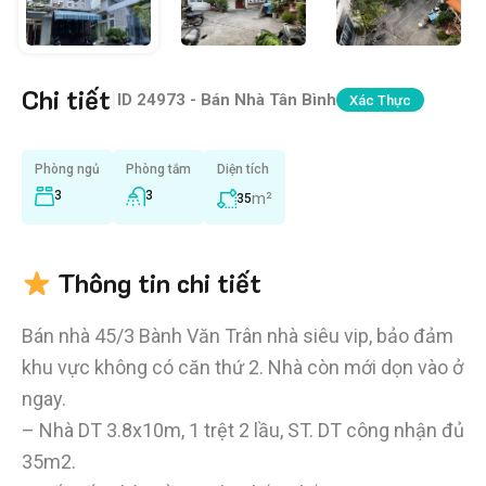
Chi tiết
|
ID
24973 - Bán Nhà Tân Bình
Xác Thực
Phòng ngủ
Phòng tắm
Diện tích
3
3
m²
35
Thông tin chi tiết
Bán nhà 45/3 Bành Văn Trân nhà siêu vip, bảo đảm
khu vực không có căn thứ 2. Nhà còn mới dọn vào ở
ngay.
– Nhà DT 3.8x10m, 1 trệt 2 lầu, ST. DT công nhận đủ
35m2.