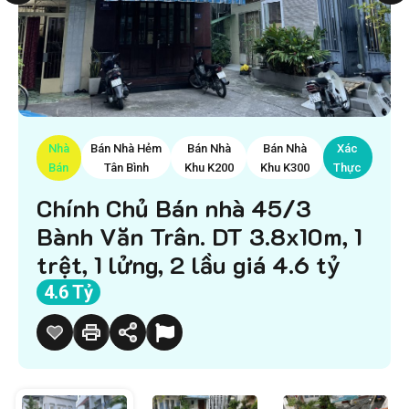
Nhà
Bán Nhà Hẻm
Bán Nhà
Bán Nhà
Xác
Bán
Tân Bình
Khu K200
Khu K300
Thực
Chính Chủ Bán nhà 45/3
Bành Văn Trân. DT 3.8x10m, 1
trệt, 1 lửng, 2 lầu giá 4.6 tỷ
4.6 Tỷ