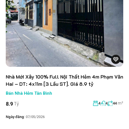
Nhà Mới Xây 100% Full Nội Thất Hẻm 4m Phạm Văn
Hai – DT: 4x11m [3 Lầu ST]. Giá 8.9 tỷ
Bán Nhà Hẻm Tân Bình
m²
8.9
Tỷ
4
4
44
Ngày đăng:
07/05/2026