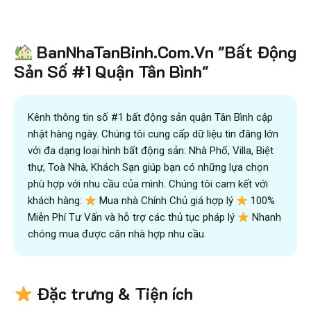
Tiết kiệm
BanNhaTanBinh.Com.Vn "Bất Động
hơn 90%
thời gian
,
mua bán được nhanh hơn
và kiếm được nhiều tiền hơn với sự trợ giúp đắc lực của
Sản Số #1 Quận Tân Bình"
đội ngũ chuyên gia
VICTORY REAL
Trên 10.500 Khách Hàng Đã Tìm Mua
Nhanh
Kênh thông tin số #1 bất động sản quận Tân Bình cập
nhật hàng ngày. Chúng tôi cung cấp dữ liệu tin đăng lớn
với đa dạng loại hình bất động sản: Nhà Phố, Villa, Biệt
thự, Toà Nhà, Khách Sạn giúp bạn có những lựa chọn
phù hợp với nhu cầu của mình. Chúng tôi cam kết với
khách hàng:
Mua nhà Chính Chủ giá hợp lý
100%
Miễn Phí Tư Vấn và hỗ trợ các thủ tục pháp lý
Nhanh
chóng mua được căn nhà hợp nhu cầu.
Đặc trưng & Tiện ích