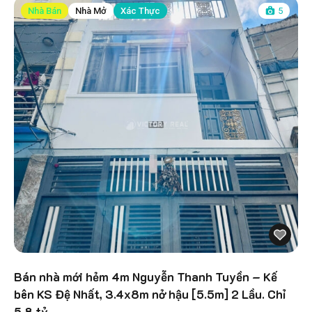
Nhà Bán
Nhà Mở
Xác Thực
5
Bán nhà mới hẻm 4m Nguyễn Thanh Tuyền – Kế
bên KS Đệ Nhất, 3.4x8m nở hậu [5.5m] 2 Lầu. Chỉ
5.8 tỷ