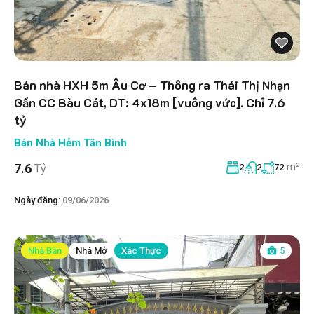
Bán nhà HXH 5m Âu Cơ – Thông ra Thái Thị Nhạn
Gần CC Bàu Cát, DT: 4x18m [vuông vức]. Chỉ 7.6
tỷ
Bán Nhà Hẻm Tân Bình
m²
7.6
Tỷ
2
2
72
Ngày đăng:
09/06/2026
Nhà Bán
Nhà Mở
Xác Thực
5