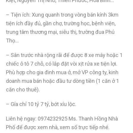
Kiệt, Nguyễn Thị Nhỏ, Thiên Phước, Hòa Bình…
– Tiện ích: Xung quanh trong vòng bán kính 3km
tiện ích đầy đủ, gần chợ, trường học, bệnh viện,
trung tâm thương mại, siêu thị, trường đua Phú
Thọ…
– Sân trước nhà rộng rãi để được 8 xe máy hoặc 1
chiếc ô tô 7 chỗ, có lắp đặt vòi xịt rửa xe tiện lợi.
Phù hợp cho gia đinh mua ở, mở VP công ty, kinh
doanh mua bán hoặc đầu tư dòng tiền (1 căn ở 1
căn cho thuê).
– Gía chỉ 10 tỷ 7 tỷ, bớt xíu lộc.
Liên hệ ngay: 0974232925 Ms. Thanh Hồng Nhà
Phố để được xem nhà, xem sổ trực tiếp nhé.