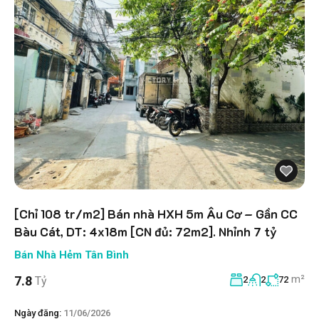
[Chỉ 108 tr/m2] Bán nhà HXH 5m Âu Cơ – Gần CC
Bàu Cát, DT: 4x18m [CN đủ: 72m2]. Nhỉnh 7 tỷ
Bán Nhà Hẻm Tân Bình
m²
7.8
Tỷ
2
2
72
Ngày đăng:
11/06/2026