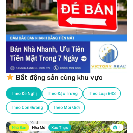
Bất động sản cùng khu vực
Theo Đề Nghị
Theo Đặc Trưng
Theo Loại BĐS
Theo Con Đường
Theo Môi Giới
Nhà Bán
Nhà Mở
Xác Thực
4