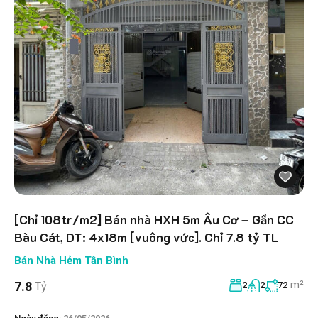
[Chỉ 108tr/m2] Bán nhà HXH 5m Âu Cơ – Gần CC
Bàu Cát, DT: 4x18m [vuông vức]. Chỉ 7.8 tỷ TL
Bán Nhà Hẻm Tân Bình
m²
7.8
Tỷ
2
2
72