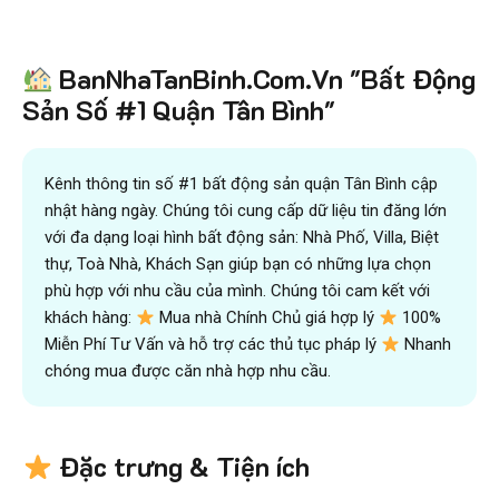
Tiết kiệm
BanNhaTanBinh.Com.Vn "Bất Động
hơn 90%
thời gian
,
mua bán được nhanh hơn
và kiếm được nhiều tiền hơn với sự trợ giúp đắc lực của
Sản Số #1 Quận Tân Bình"
đội ngũ chuyên gia
VICTORY REAL
Trên 10.500 Khách Hàng Đã Tìm Mua
Nhanh
Kênh thông tin số #1 bất động sản quận Tân Bình cập
nhật hàng ngày. Chúng tôi cung cấp dữ liệu tin đăng lớn
với đa dạng loại hình bất động sản: Nhà Phố, Villa, Biệt
thự, Toà Nhà, Khách Sạn giúp bạn có những lựa chọn
phù hợp với nhu cầu của mình. Chúng tôi cam kết với
khách hàng:
Mua nhà Chính Chủ giá hợp lý
100%
Miễn Phí Tư Vấn và hỗ trợ các thủ tục pháp lý
Nhanh
chóng mua được căn nhà hợp nhu cầu.
Đặc trưng & Tiện ích