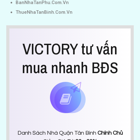
BanNhaTanPhu.Com.Vn
ThueNhaTanBinh.Com.Vn
VICTORY tư vấn
mua nhanh BĐS
Danh Sách Nhà Quận Tân Bình
Chính Chủ