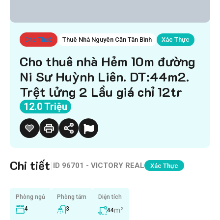
Cho Thuê
Thuê Nhà Nguyên Căn Tân Bình
Xác Thực
Cho thuê nhà Hẻm 10m đường
Ni Sư Huỳnh Liên. DT:44m2.
Trệt lửng 2 Lầu giá chỉ 12tr
12.0 Triệu
Chi tiết
|
ID
96701 - VICTORY REAL
Xác Thực
Phòng ngủ
Phòng tắm
Diện tích
4
3
m²
44