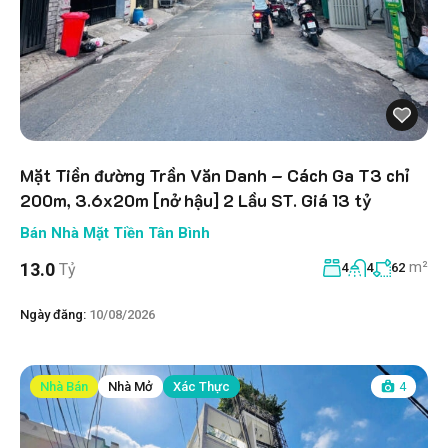
Mặt Tiền đường Trần Văn Danh – Cách Ga T3 chỉ
200m, 3.6x20m [nở hậu] 2 Lầu ST. Giá 13 tỷ
Bán Nhà Mặt Tiền Tân Bình
m²
13.0
Tỷ
4
4
62
Ngày đăng:
10/08/2026
Nhà Bán
Nhà Mở
Xác Thực
4