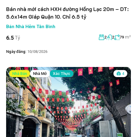
Bán nhà mới cách HXH đường Hồng Lạc 20m – DT:
5.6x14m Giáp Quận 10. Chỉ 6.5 tỷ
Bán Nhà Hẻm Tân Bình
m²
6.5
Tỷ
2
2
79
Ngày đăng:
10/08/2026
Nhà Bán
Nhà Mở
Xác Thực
4