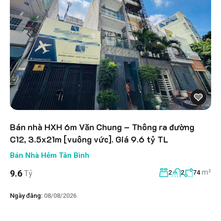
Bán nhà HXH 6m Văn Chung – Thông ra đường
C12, 3.5x21m [vuông vức]. Giá 9.6 tỷ TL
Bán Nhà Hẻm Tân Bình
m²
9.6
Tỷ
2
2
74
Ngày đăng:
08/08/2026