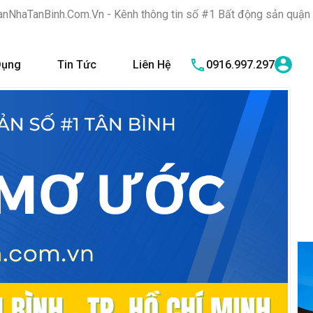
Vn - Kênh thông tin số #1 Bất động sản quận Tân Bình "Nơi bạn t
Dụng
Tin Tức
Liên Hệ
0916.997.297