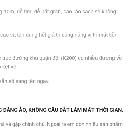
10m, dễ tìm, dễ bắt grab, cao ráo sạch sẽ không
ao và tận dụng hết giá trị công năng vị trí mặt tiền
c trục đường khu quận đội (K200) có nhiều đường về
 kẹt xe.
sẵn sổ sang tên ngay.
G ĐĂNG ẢO, KHÔNG CÂU DẮT LÀM MẤT THỜI GIAN.
hà và gặp chính chủ. Ngoài ra em còn nhiều sản phẩm