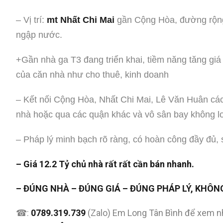
– Vị trí:
mt Nhất Chi Mai
gần Cộng Hòa, đường rộng 
ngập nước.
+Gần nhà ga T3 đang triển khai, tiềm năng tăng giá c
của căn nhà như cho thuê, kinh doanh
– Kết nối Cộng Hòa, Nhất Chi Mai, Lê Văn Huân cá
nhà hoặc qua các quận khác và vô sân bay không lo
– Pháp lý minh bạch rõ ràng, có hoàn công đầy đủ, 
– Giá 12.2 Tỷ chủ nhà rất rất cần bán nhanh.
– ĐÚNG NHÀ – ĐÚNG GIÁ – ĐÚNG PHÁP LÝ, KHÔN
☎:
0789.319.739
(Zalo) Em Long Tân Bình để xem n