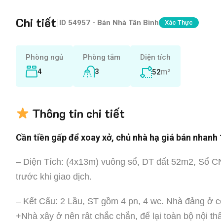
Chi tiết
|
ID
54957 - Bán Nhà Tân Bình
Xác Thực
Phòng ngủ
Phòng tắm
Diện tích
4
3
m²
52
Thông tin chi tiết
Cần tiền gấp để xoay xở, chủ nhà hạ giá bán nhanh
– Diện Tích: (4x13m) vuông sổ, DT đất 52m2, Sổ C
trước khi giao dịch.
– Kết Cấu: 2 Lầu, ST gồm 4 pn, 4 wc. Nhà đảng ở 
+Nhà xây ở nên rât chắc chắn, để lại toàn bộ nội th