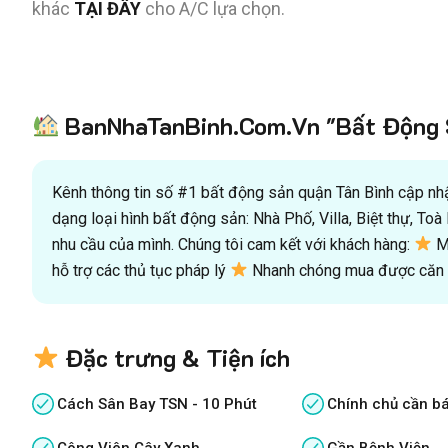
khác
TẠI ĐÂY
cho A/C lựa chọn.
BanNhaTanBinh.Com.Vn "Bất Động S
Kênh thông tin số #1 bất động sản quận Tân Bình cập nhật
dạng loại hình bất động sản: Nhà Phố, Villa, Biệt thự, T
nhu cầu của mình. Chúng tôi cam kết với khách hàng:
Mu
hỗ trợ các thủ tục pháp lý
Nhanh chóng mua được căn n
Đặc trưng & Tiện ích
Cách Sân Bay TSN - 10 Phút
Chính chủ cần b
Công Viên Cây Xanh
Gần Bệnh Viện