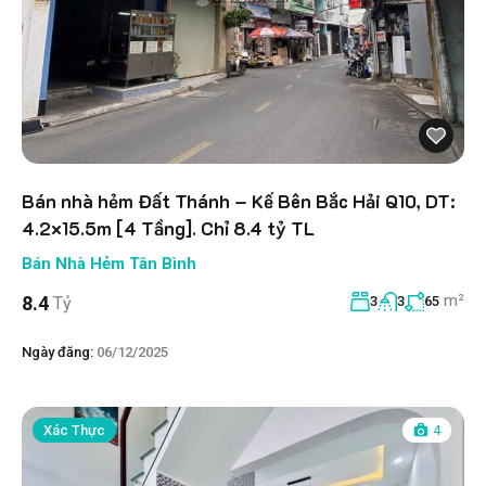
Bán nhà hẻm Đất Thánh – Kế Bên Bắc Hải Q10, DT:
4.2×15.5m [4 Tầng]. Chỉ 8.4 tỷ TL
Bán Nhà Hẻm Tân Bình
m²
8.4
Tỷ
3
3
65
Ngày đăng:
06/12/2025
Xác Thực
4