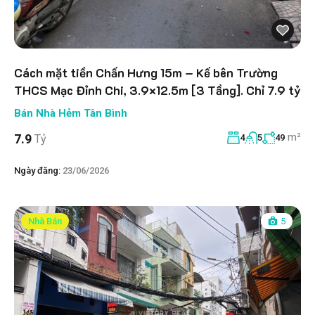
Cách mặt tiền Chấn Hưng 15m – Kế bên Trường
THCS Mạc Đỉnh Chi, 3.9×12.5m [3 Tầng]. Chỉ 7.9 tỷ
Bán Nhà Hẻm Tân Bình
m²
7.9
Tỷ
4
5
49
Ngày đăng:
23/06/2026
Nhà Bán
5