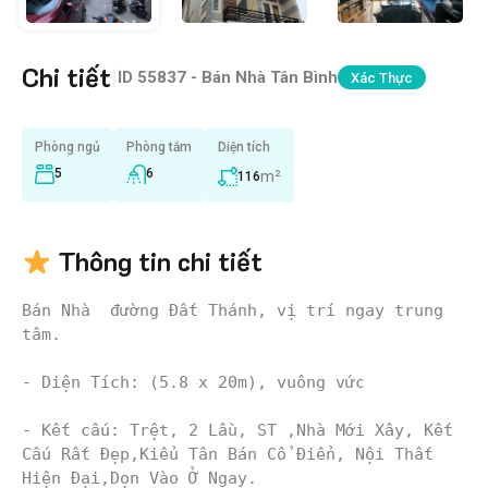
Chi tiết
|
ID
55837 - Bán Nhà Tân Bình
Xác Thực
Phòng ngủ
Phòng tắm
Diện tích
5
6
m²
116
Thông tin chi tiết
Bán Nhà  đường Đất Thánh, vị trí ngay trung 
tâm.

- Diện Tích: (5.8 x 20m), vuông vức

- Kết cấu: Trệt, 2 Lầu, ST ,Nhà Mới Xây, Kết 
Cấu Rất Đẹp,Kiểu Tân Bán Cổ Điển, Nội Thất 
Hiện Đại,Dọn Vào Ở Ngay.
