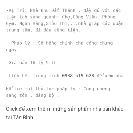
-Vị Trí: Nhà khu Đất Thánh , đầy đủ với các 
tiện ích xung quanh: Chợ,Công Viên, Phòng 
Gym, Ngân Hàng,Siêu Thị,...nhà giáp các quận 
trung tâm, đi đâu cũng tiện.

- Pháp lý : Sổ hồng chính chủ công chứng 
ngay.

-Giá bán 16 tỷ 9 TL

-Liên hệ: Trung Tính 
0938 519 628
 để xem nhà

Hổ trợ mọi thủ tục pháp lý : Công chứng , 
sang tên , đăng bộ .
Click để xem thêm những sản phẩm nhà bán khác
tại Tân Bình.