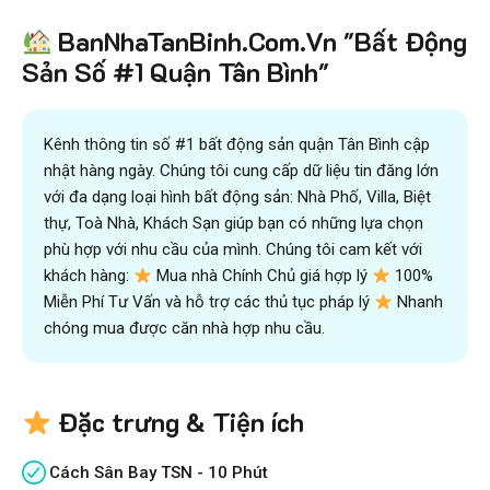
Tiết kiệm
BanNhaTanBinh.Com.Vn "Bất Động
hơn 90%
thời gian
,
mua bán được nhanh hơn
và kiếm được nhiều tiền hơn với sự trợ giúp đắc lực của
Sản Số #1 Quận Tân Bình"
đội ngũ chuyên gia
VICTORY REAL
Trên 10.500 Khách Hàng Đã Tìm Mua
Nhanh
Kênh thông tin số #1 bất động sản quận Tân Bình cập
nhật hàng ngày. Chúng tôi cung cấp dữ liệu tin đăng lớn
với đa dạng loại hình bất động sản: Nhà Phố, Villa, Biệt
thự, Toà Nhà, Khách Sạn giúp bạn có những lựa chọn
phù hợp với nhu cầu của mình. Chúng tôi cam kết với
khách hàng:
Mua nhà Chính Chủ giá hợp lý
100%
Miễn Phí Tư Vấn và hỗ trợ các thủ tục pháp lý
Nhanh
chóng mua được căn nhà hợp nhu cầu.
Đặc trưng & Tiện ích
Cách Sân Bay TSN - 10 Phút