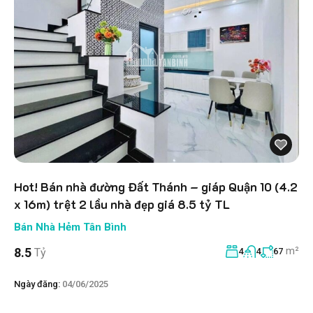
Hot! Bán nhà đường Đất Thánh – giáp Quận 10 (4.2
x 16m) trệt 2 lầu nhà đẹp giá 8.5 tỷ TL
Bán Nhà Hẻm Tân Bình
m²
8.5
Tỷ
4
4
67
Ngày đăng:
04/06/2025