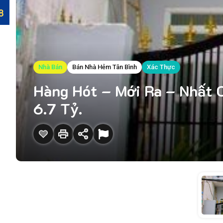
Nhà Bán
Bán Nhà Hẻm Tân Bình
Xác Thực
Hàng Hót – Mới Ra – Nhất C
6.7 Tỷ.