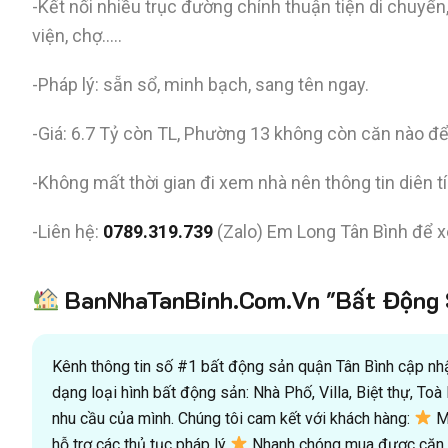
-Kết nối nhiều trục đường chính thuận tiện di chuyển
viện, chợ…..
-Pháp lý: sẵn sổ, minh bạch, sang tên ngay.
-Giá: 6.7 Tỷ còn TL, Phường 13 không còn căn nào để
-Không mất thời gian đi xem nhà nên thông tin diên t
-Liên hệ:
0789.319.739
(Zalo) Em Long Tân Bình để x
BanNhaTanBinh.Com.Vn "Bất Động S
Kênh thông tin số #1 bất động sản quận Tân Bình cập nhật
dạng loại hình bất động sản: Nhà Phố, Villa, Biệt thự, T
nhu cầu của mình. Chúng tôi cam kết với khách hàng:
Mu
hỗ trợ các thủ tục pháp lý
Nhanh chóng mua được căn n