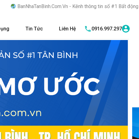
nh.Com.Vn - Kênh thông tin số #1 Bất động sản quận Tân Bình "N
Dụng
Tin Tức
Liên Hệ
0916.997.297