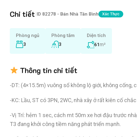
Chi tiết
|
ID
82278 - Bán Nhà Tân Bình
Xác Thực
Phòng ngủ
Phòng tắm
Diện tích
3
3
m²
61
Thông tin chi tiết
-DT: (4×15.5m) vuông sổ không lộ giới, không cống, c
-KC: Lầu, ST có 3PN, 2WC, nhà xây ở rất kiên cố chắc
-Vị Trí: hẻm 1 sec, cách mt 50m xe hơi đậu trước nhà
T3 đang khởi công tiềm năng phát triển mạnh.