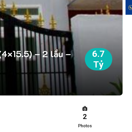
4×15.5) – 2 lầu –
6.7
Tỷ
2
Photos