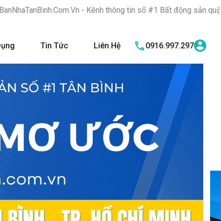
Vn - Kênh thông tin số #1 Bất động sản quận Tân Bình "Nơi bạn 
Dụng
Tin Tức
Liên Hệ
0916.997.297