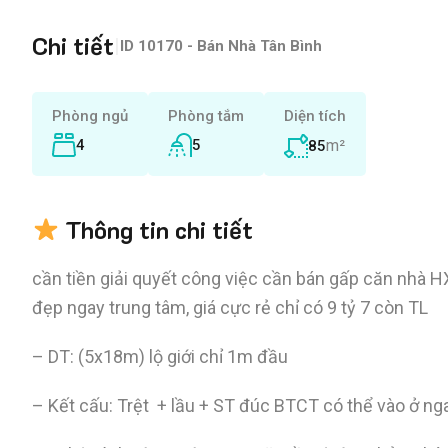
Chi tiết
|
ID
10170 - Bán Nhà Tân Bình
Phòng ngủ
Phòng tắm
Diện tích
4
5
m²
85
Thông tin chi tiết
cần tiền giải quyết công việc cần bán gấp căn nhà 
đẹp ngay trung tâm, giá cực rẻ chỉ có 9 tỷ 7 còn TL
– DT: (5x18m) lộ giới chỉ 1m đầu
– Kết cấu: Trệt + lầu + ST đúc BTCT có thể vào ở ng