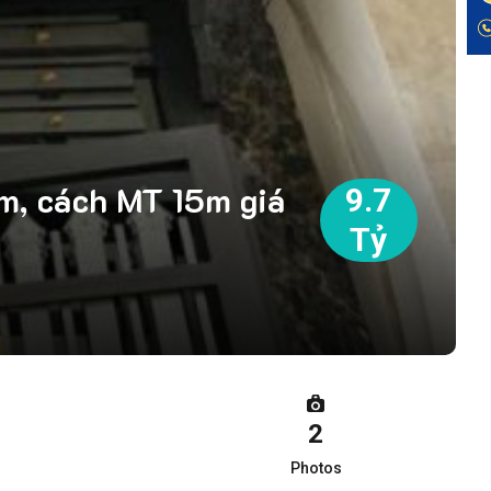
m, cách MT 15m giá
9.7
Tỷ
2
Photos