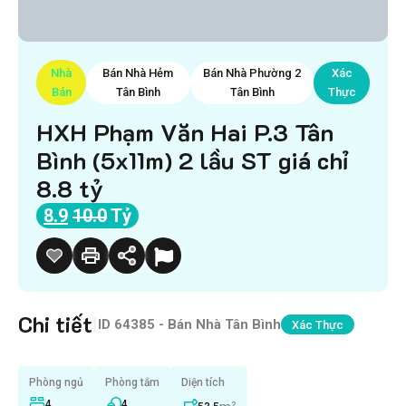
Nhà
Bán Nhà Hẻm
Bán Nhà Phường 2
Xác
Bán
Tân Bình
Tân Bình
Thực
HXH Phạm Văn Hai P.3 Tân
Bình (5x11m) 2 lầu ST giá chỉ
8.8 tỷ
8.9
10.0
Tỷ
Chi tiết
|
ID
64385 - Bán Nhà Tân Bình
Xác Thực
Phòng ngủ
Phòng tắm
Diện tích
4
4