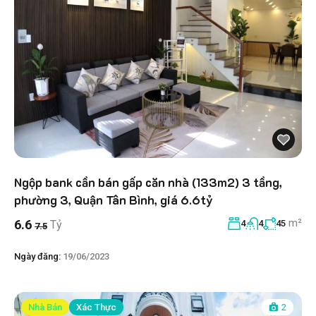
Ngộp bank cần bán gấp căn nhà (133m2) 3 tầng,
phường 3, Quận Tân Bình, giá 6.6tỷ
m²
6.6
Tỷ
4
4
45
7.5
Ngày đăng:
19/06/2023
Nhà Bán
Xác Thực
2