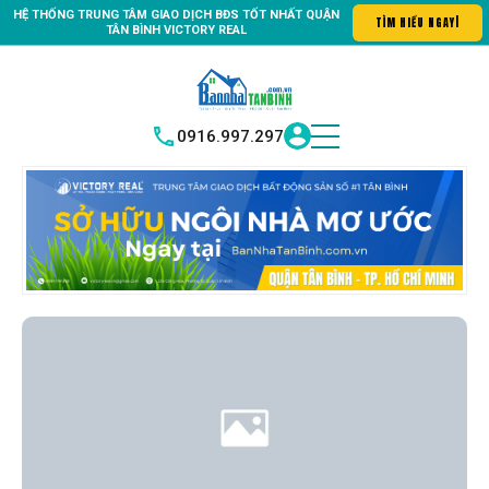
HỆ THỐNG TRUNG
TÂM GIAO DỊCH BĐS TỐT NHẤT QUẬN
ông tin số #1 Bất động sản quận Tân Bình "Nơi bạn tìm kiếm bất độ
TÌ
|
TÂN BÌNH
VICTORY REAL
0916.997.297