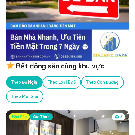
Bất động sản cùng khu vực
Theo Đề Nghị
Theo Loại BĐS
Theo Con Đường
Theo Môi Giới
Nhà Bán
Xác Thực
3