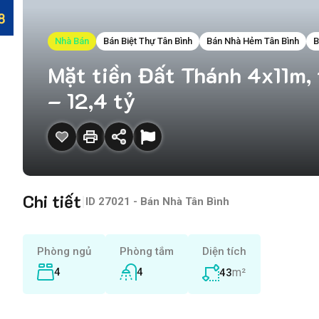
Nhà Bán
Bán Biệt Thự Tân Bình
Bán Nhà Hẻm Tân Bình
B
Mặt tiền Đất Thánh 4x11m, 
– 12,4 tỷ
Chi tiết
|
ID
27021 - Bán Nhà Tân Bình
Phòng ngủ
Phòng tắm
Diện tích
4
4
m²
43