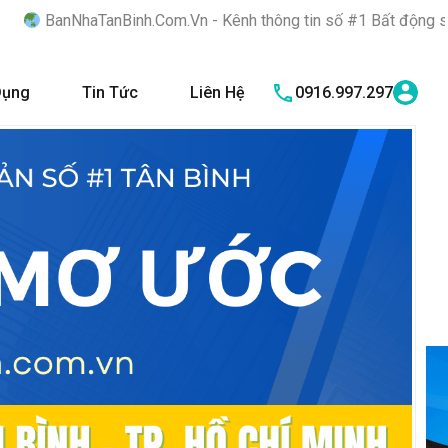
nBinh.Com.Vn - Kênh thông tin số #1 Bất động sản quận Tân Bình
Dụng
Tin Tức
Liên Hệ
0916.997.297