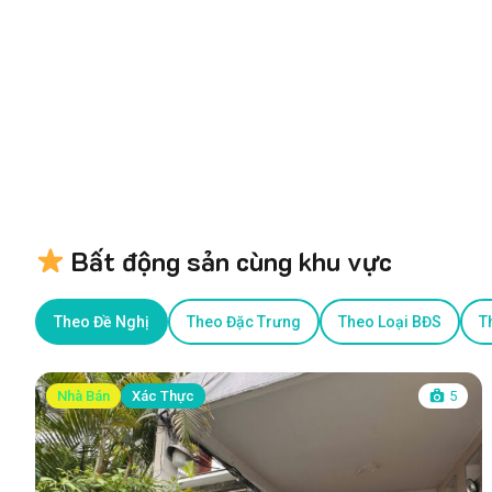
Bất động sản cùng khu vực
Theo Đề Nghị
Theo Đặc Trưng
Theo Loại BĐS
T
Nhà Bán
Xác Thực
5