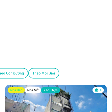
heo Con Đường
Theo Môi Giới
Nhà Bán
Nhà Mở
Xác Thực
4