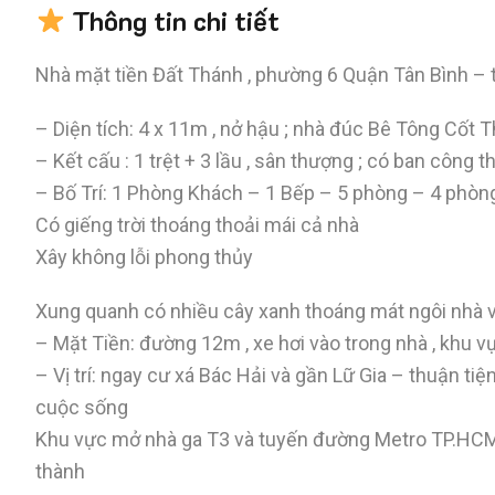
Thông tin chi tiết
Nhà mặt tiền Đất Thánh , phường 6 Quận Tân Bình – t
– Diện tích: 4 x 11m , nở hậu ; nhà đúc Bê Tông Cốt 
– Kết cấu : 1 trệt + 3 lầu , sân thượng ; có ban côn
– Bố Trí: 1 Phòng Khách – 1 Bếp – 5 phòng – 4 phòn
Có giếng trời thoáng thoải mái cả nhà
Xây không lỗi phong thủy
Xung quanh có nhiều cây xanh thoáng mát ngôi nhà 
– Mặt Tiền: đường 12m , xe hơi vào trong nhà , khu 
– Vị trí: ngay cư xá Bác Hải và gần Lữ Gia – thuận ti
cuộc sống
Khu vực mở nhà ga T3 và tuyến đường Metro TP.HCM 
thành