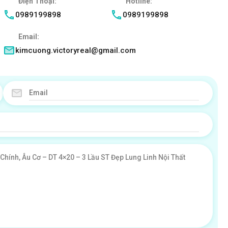
Điện Thoại:
Hotline:
0989199898
0989199898
Email:
kimcuong.victoryreal@gmail.com