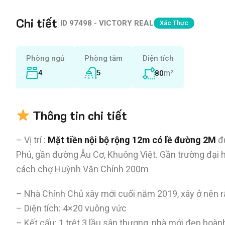
Chi tiết
|
ID
97498 - VICTORY REAL
Xác Thực
Phòng ngủ
Phòng tắm
Diện tích
4
5
m²
80
Thông tin chi tiết
– Vị trí :
Mặt tiền nội bộ rộng 12m có lề đường 2M
đ
Phú, gần đường Âu Cơ, Khuông Việt. Gần trường đại 
cách chợ Huỳnh Văn Chính 200m
– Nhà Chính Chủ xây mới cuối năm 2019, xây ở nên rấ
– Diện tích: 4×20 vuông vức
– Kết cấu: 1 trệt 3 lầu sân thượng, nhà mới đẹp hoành