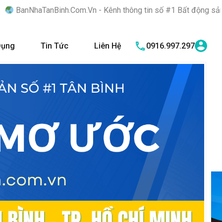
.Com.Vn - Kênh thông tin số #1 Bất động sản quận Tân Bình "Nơi
Dụng
Tin Tức
Liên Hệ
0916.997.297