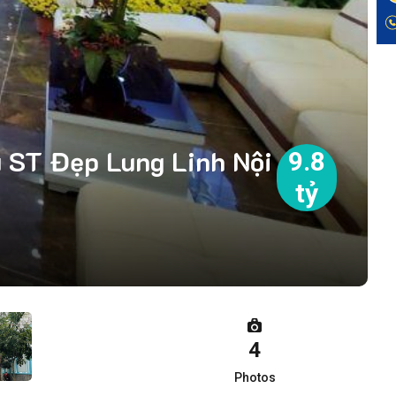
 ST Đẹp Lung Linh Nội
9.8
tỷ
4
Photos