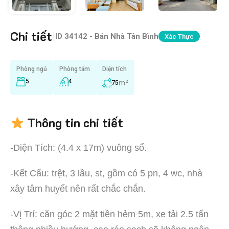
Chi tiết
|
ID
34142 - Bán Nhà Tân Bình
Xác Thực
Phòng ngủ
Phòng tắm
Diện tích
5
4
m²
75
Thông tin chi tiết
-Diện Tích: (4.4 x 17m) vuông sổ.
-Kết Cấu: trệt, 3 lầu, st, gồm có 5 pn, 4 wc, nhà
xây tâm huyết nên rất chắc chắn.
-Vị Trí: căn góc 2 mặt tiền hẻm 5m, xe tải 2.5 tấn