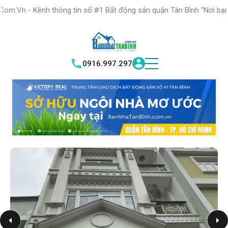
HỆ THỐNG TRUNG
TÂM GIAO DỊCH BĐS TỐT NHẤT QUẬN
ông tin số #1 Bất động sản quận Tân Bình "Nơi bạn tìm kiếm bất độ
T
|
TÂN BÌNH
VICTORY REAL
0916.997.297