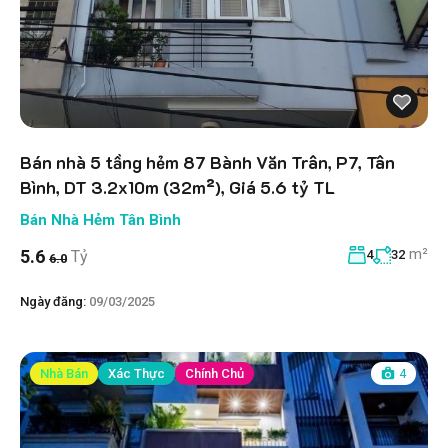
Bán nhà 5 tầng hẻm 87 Bành Văn Trân, P7, Tân
Bình, DT 3.2x10m (32m²), Giá 5.6 tỷ TL
Bán Nhà Hẻm Tân Bình
m²
5.6
Tỷ
4
32
6.0
Ngày đăng:
09/03/2025
Nhà Bán
Xác Thực
Chính Chủ
4