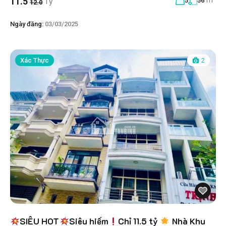
m²
11.5
Tỷ
5
56
12.0
Ngày đăng:
03/03/2025
Xác Thực
2
SIÊU HOT
Siêu hiếm
Chỉ 11.5 tỷ
Nhà Khu