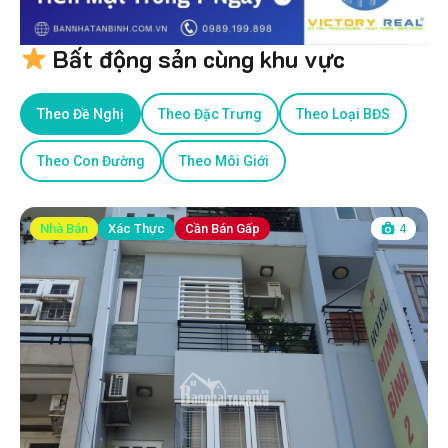
Bất động sản cùng khu vực
Theo Đề Nghị
Theo Đặc Trưng
Theo Loại BĐS
Theo Con Đường
Theo Môi Giới
Nhà Bán
Xác Thực
Cần Bán Gấp
4