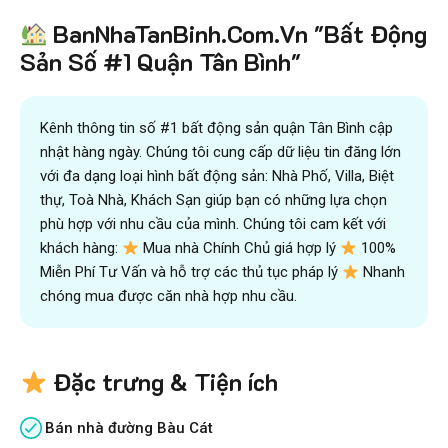
Tiết kiệm
BanNhaTanBinh.Com.Vn "Bất Động
hơn 90%
thời gian
,
mua bán được nhanh hơn
và kiếm được nhiều tiền hơn với sự trợ giúp đắc lực của
Sản Số #1 Quận Tân Bình"
đội ngũ chuyên gia
VICTORY REAL
Trên 10.500 Khách Hàng Đã Tìm Mua
Nhanh
Kênh thông tin số #1 bất động sản quận Tân Bình cập
nhật hàng ngày. Chúng tôi cung cấp dữ liệu tin đăng lớn
với đa dạng loại hình bất động sản: Nhà Phố, Villa, Biệt
thự, Toà Nhà, Khách Sạn giúp bạn có những lựa chọn
phù hợp với nhu cầu của mình. Chúng tôi cam kết với
khách hàng:
Mua nhà Chính Chủ giá hợp lý
100%
Miễn Phí Tư Vấn và hỗ trợ các thủ tục pháp lý
Nhanh
chóng mua được căn nhà hợp nhu cầu.
Đặc trưng & Tiện ích
Bán nhà đường Bàu Cát