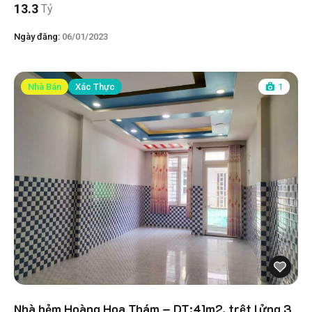
13.3
Tỷ
Ngày đăng:
06/01/2023
Nhà Bán
Xác Thực
1
Nhà hẻm Hoàng Hoa Thám – DT:41m2, trệt lửng 3