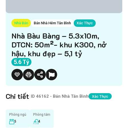
Nhà Bán
Bán Nhà Hẻm Tân Bình
Xác Thực
Nhà Bàu Bàng – 5.3x10m,
DTCN: 50m²- khu K300, nở
hậu, khu đẹp – 5,1 tỷ
5.6 Tỷ
Chi tiết
|
ID
46162 - Bán Nhà Tân Bình
Xác Thực
Phòng ngủ
Phòng tắm
5
4