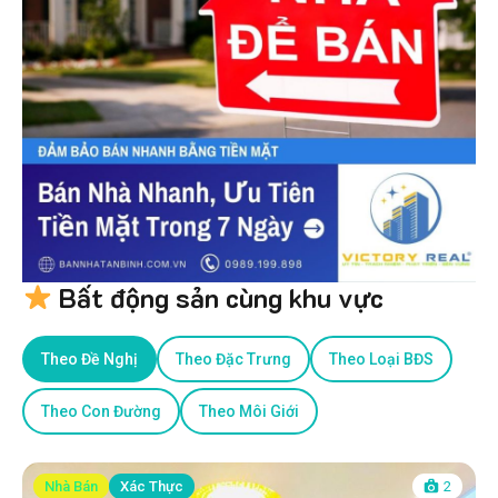
Bất động sản cùng khu vực
Theo Đề Nghị
Theo Đặc Trưng
Theo Loại BĐS
Theo Con Đường
Theo Môi Giới
Nhà Bán
Xác Thực
2