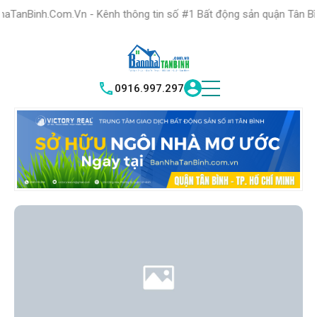
HỆ THỐNG TRUNG
TÂM GIAO DỊCH BĐS TỐT NHẤT QUẬN
m.Vn - Kênh thông tin số #1 Bất động sản quận Tân Bình "Nơi bạn 
TÌM HIỂU NGAY
|
TÂN BÌNH
VICTORY REAL
0916.997.297