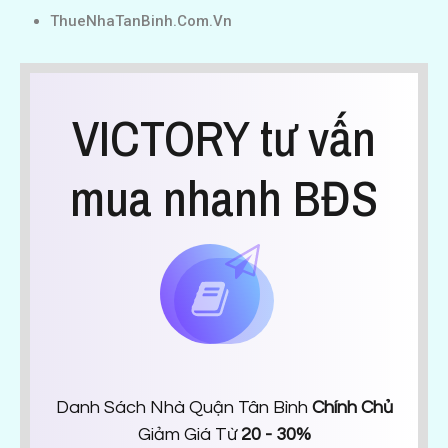
ThueNhaTanBinh.Com.Vn
VICTORY tư vấn
mua nhanh BĐS
Danh Sách Nhà Quận Tân Bình
Chính Chủ
Giảm Giá Từ
20 - 30%