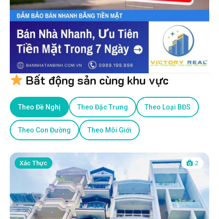
Bất động sản cùng khu vực
Theo Đề Nghị
Theo Đặc Trưng
Theo Loại BĐS
Theo Con Đường
Theo Môi Giới
Xác Thực
2