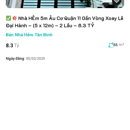
Nhà HẺm 5m Âu Cơ Quận 11 Gần Vòng Xoay Lê
Đại Hành – (5 x 12m) – 2 Lầu – 8.3 TỶ
Bán Nhà Hẻm Tân Bình
m²
8.3
Tỷ
55
Ngày đăng:
05/02/2025