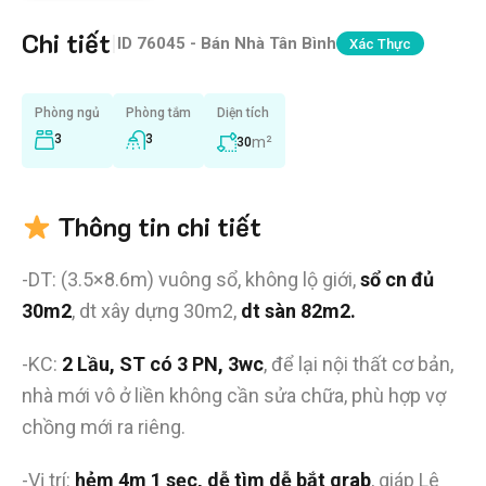
Chi tiết
|
ID
76045 - Bán Nhà Tân Bình
Xác Thực
Phòng ngủ
Phòng tắm
Diện tích
3
3
m²
30
Thông tin chi tiết
-DT: (3.5×8.6m) vuông sổ, không lộ giới,
sổ cn đủ
30m2
, dt xây dựng 30m2,
dt sàn 82m2.
-KC:
2 Lầu, ST có 3 PN, 3wc
, để lại nội thất cơ bản,
nhà mới vô ở liền không cần sửa chữa, phù hợp vợ
chồng mới ra riêng.
-Vị trí:
hẻm 4m 1 sẹc, dễ tìm dễ bắt grab
, giáp Lê