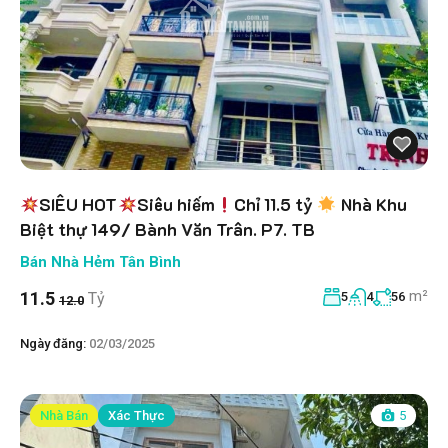
SIÊU HOT
Siêu hiếm
Chỉ 11.5 tỷ
Nhà Khu
Biệt thự 149/ Bành Văn Trân. P7. TB
Bán Nhà Hẻm Tân Bình
m²
11.5
Tỷ
5
4
56
12.0
Ngày đăng:
02/03/2025
Nhà Bán
Xác Thực
5