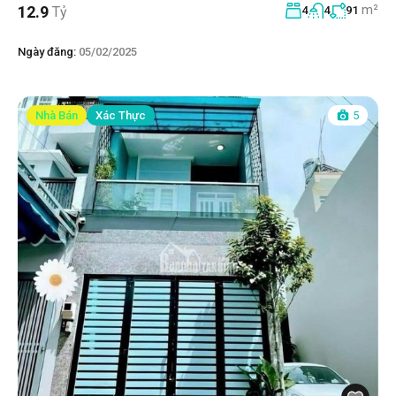
m²
12.9
Tỷ
4
4
91
Ngày đăng:
05/02/2025
Nhà Bán
Xác Thực
5