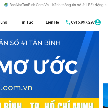
Binh.Com.Vn - Kênh thông tin số #1 Bất động sản quận Tân Bình 
Dụng
Tin Tức
Liên Hệ
0916.997.297