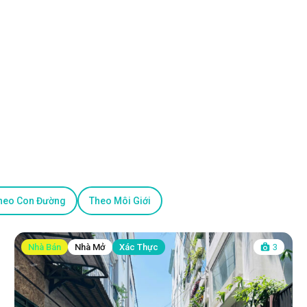
heo Con Đường
Theo Môi Giới
Nhà Bán
Nhà Mở
Xác Thực
3