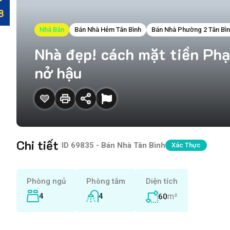
Nhà Bán
Bán Nhà Hẻm Tân Bình
Bán Nhà Phường 2 Tân Bì
Nhà đẹp! cách mặt tiền Phạ
nở hậu
Chi tiết
|
ID
69835 - Bán Nhà Tân Bình
Xác Thực
Phòng ngủ
Phòng tắm
Diện tích
4
4
m²
60