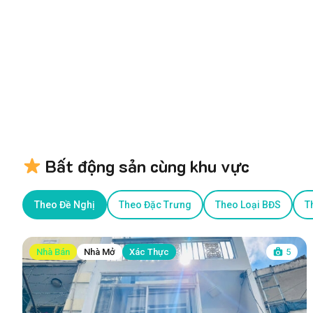
Bất động sản cùng khu vực
Theo Đề Nghị
Theo Đặc Trưng
Theo Loại BĐS
T
Nhà Bán
Nhà Mở
Xác Thực
5