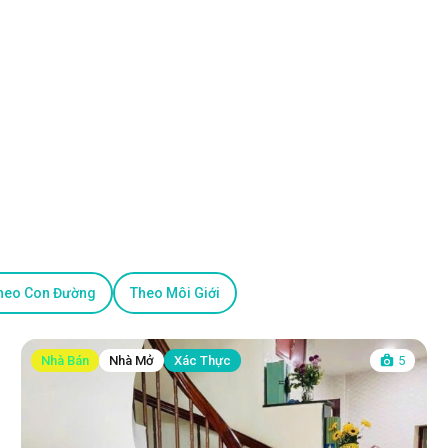
heo Con Đường
Theo Môi Giới
Nhà Bán
Nhà Mở
Xác Thực
5