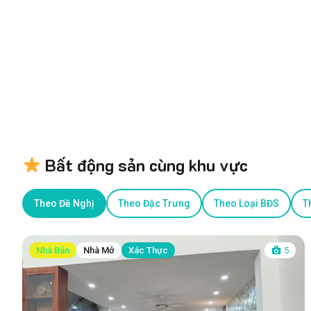
Bất động sản cùng khu vực
Theo Đề Nghị
Theo Đặc Trưng
Theo Loại BĐS
T
Nhà Bán
Nhà Mở
Xác Thực
5