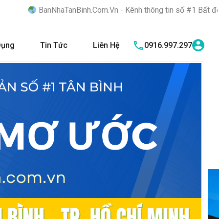
NhaTanBinh.Com.Vn - Kênh thông tin số #1 Bất động sản quận Tân
Dụng
Tin Tức
Liên Hệ
0916.997.297