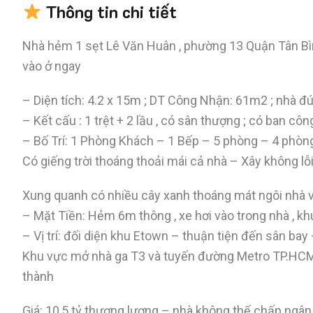
Thông tin chi tiết
Nhà hẻm 1 sẹt Lê Văn Huân , phường 13 Quận Tân Bìn
vào ở ngay
– Diện tích: 4.2 x 15m ; DT Công Nhận: 61m2 ; nhà đ
– Kết cấu : 1 trệt + 2 lầu , có sân thượng ; có ban 
– Bố Trí: 1 Phòng Khách – 1 Bếp – 5 phòng – 4 phòn
Có giếng trời thoáng thoải mái cả nhà – Xây không lỗ
Xung quanh có nhiều cây xanh thoáng mát ngôi nhà 
– Mặt Tiền: Hẻm 6m thông , xe hơi vào trong nhà , k
– Vị trí: đối diện khu Etown – thuận tiện đến sân ba
Khu vực mở nhà ga T3 và tuyến đường Metro TP.HCM 
thành
Giá: 10,5 tỷ thương lượng – nhà không thế chấp ngâ