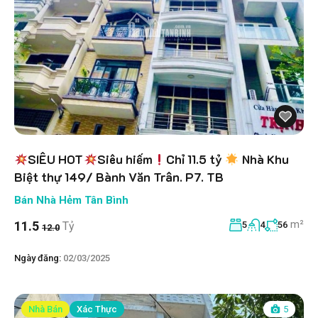
SIÊU HOT
Siêu hiếm
Chỉ 11.5 tỷ
Nhà Khu
Biệt thự 149/ Bành Văn Trân. P7. TB
Bán Nhà Hẻm Tân Bình
m²
11.5
Tỷ
5
4
56
12.0
Ngày đăng:
02/03/2025
Nhà Bán
Xác Thực
5