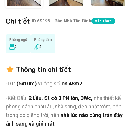
Chi tiết
|
ID
69195 - Bán Nhà Tân Bình
Xác Thực
Phòng ngủ
Phòng tắm
3
3
Thông tin chi tiết
-DT:
(5x10m)
vuông sổ,
cn 48m2.
-Kết Cấu:
2 Lầu, St có 3 PN lớn, 3Wc,
nhà thiết kế
phong cách châu âu, nhà sang, đẹp nhất xóm, bên
trong có giếng trời, nên
nhà lúc nào cùng tràn đày
ánh sang và gió mát