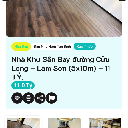
Nhà Bán
Bán Nhà Hẻm Tân Bình
Xác Thực
Nhà Khu Sân Bay đường Cửu
Long – Lam Sơn (5x10m) – 11
TỶ.
11.0 Tỷ