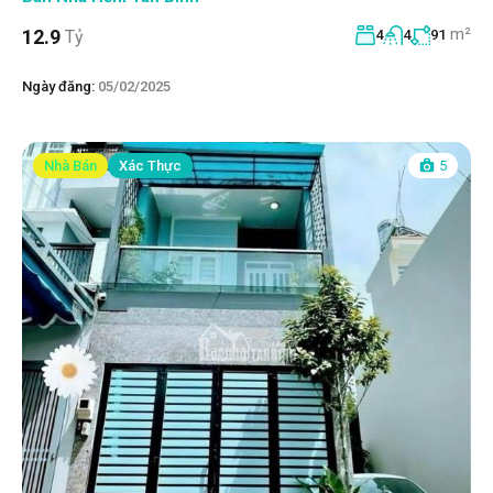
m²
12.9
Tỷ
4
4
91
Ngày đăng:
05/02/2025
Nhà Bán
Xác Thực
5