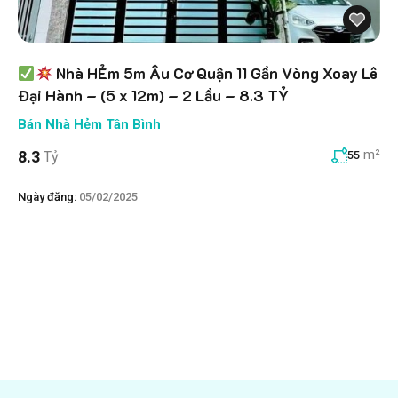
Nhà HẺm 5m Âu Cơ Quận 11 Gần Vòng Xoay Lê
Đại Hành – (5 x 12m) – 2 Lầu – 8.3 TỶ
Bán Nhà Hẻm Tân Bình
m²
8.3
Tỷ
55
Ngày đăng:
05/02/2025