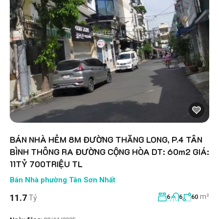
BÁN NHÀ HẺM 8M ĐƯỜNG THĂNG LONG, P.4 TÂN
BÌNH THÔNG RA ĐƯỜNG CỘNG HÒA DT: 60m2 GIÁ:
11TỶ 700TRIỆU TL
Bán Nhà phường Tân Sơn Nhất
m²
11.7
Tỷ
6
6
60