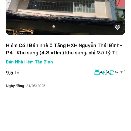
Hiếm Có ! Bán nhà 5 Tầng HXH Nguyễn Thái Bình-
P4- Khu sang (4.3 x11m ) khu sang, chỉ 9.5 tỷ TL
Bán Nhà Hẻm Tân Bình
m²
9.5
Tỷ
4
4
47
Ngày đăng:
21/05/2025