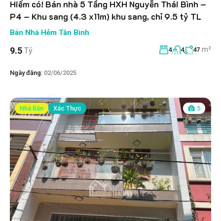
Hiếm có! Bán nhà 5 Tầng HXH Nguyễn Thái Bình –
P4 – Khu sang (4.3 x11m) khu sang, chỉ 9.5 tỷ TL
Bán Nhà Hẻm Tân Bình
m²
9.5
Tỷ
4
4
47
Ngày đăng:
02/06/2025
Nhà Bán
Xác Thực
5