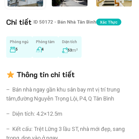
Chi tiết
|
ID
50172 - Bán Nhà Tân Bình
Xác Thực
Phòng ngủ
Phòng tắm
Diện tích
5
4
m²
53
Thông tin chi tiết
– Bán nhà ngay gần khu sân bay mt vị trí trung
tâm,đường Nguyễn Trọng Lội, P4, Q Tân Bình
– Diện tích: 4.2×12.5m
– Kết cấu: Trệt Lững 3 lầu ST, nhà mới đẹp, sang
trọng, dọn vào ở ngay.