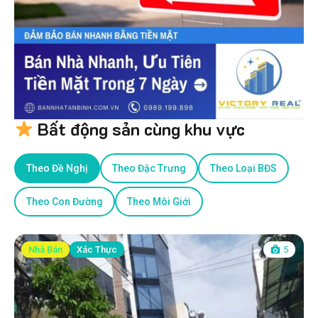
Bất động sản cùng khu vực
Theo Đề Nghị
Theo Đặc Trưng
Theo Loại BĐS
Theo Con Đường
Theo Môi Giới
Nhà Bán
Xác Thực
5