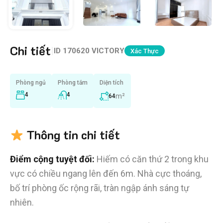
Chi tiết
|
ID
170620 VICTORY
Xác Thực
Phòng ngủ
Phòng tắm
Diện tích
4
4
m²
64
Thông tin chi tiết
Điểm cộng tuyệt đối:
Hiếm có căn thứ 2 trong khu
vực có chiều ngang lên đến 6m. Nhà cực thoáng,
bố trí phòng ốc rộng rãi, tràn ngập ánh sáng tự
nhiên.