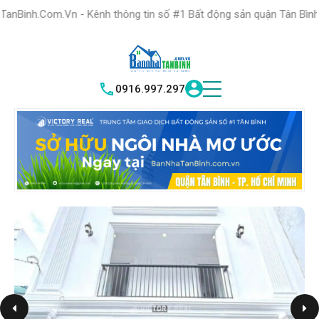
HỆ THỐNG TRUNG
TÂM GIAO DỊCH BĐS TỐT NHẤT QUẬN
- Kênh thông tin số #1 Bất động sản quận Tân Bình "Nơi bạn tìm ki
TÌM HIỂU NGAY
|
TÂN BÌNH
VICTORY REAL
0916.997.297