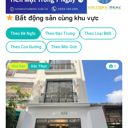
Bất động sản cùng khu vực
Theo Đề Nghị
Theo Đặc Trưng
Theo Loại BĐS
Theo Con Đường
Theo Môi Giới
Nhà Bán
Xác Thực
5