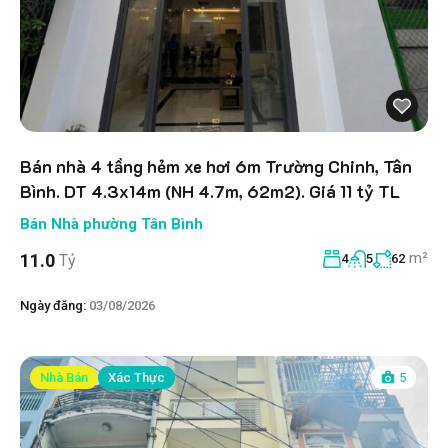
Bán nhà 4 tầng hẻm xe hơi 6m Trường Chinh, Tân
Bình. DT 4.3x14m (NH 4.7m, 62m2). Giá 11 tỷ TL
Bán Nhà phường Tân Bình
m²
11.0
Tỷ
4
5
62
Ngày đăng:
03/08/2026
Nhà Bán
Xác Thực
5