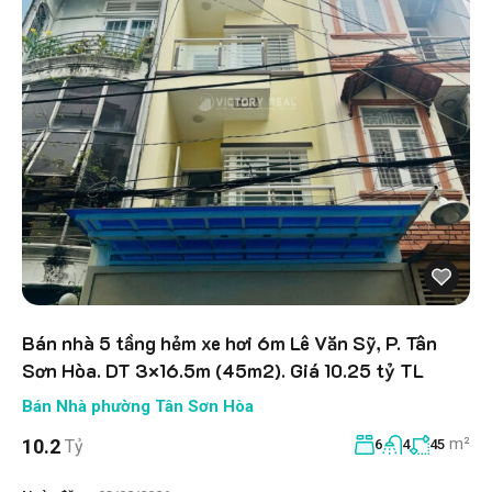
Bán nhà 5 tầng hẻm xe hơi 6m Lê Văn Sỹ, P. Tân
Sơn Hòa. DT 3×16.5m (45m2). Giá 10.25 tỷ TL
Bán Nhà phường Tân Sơn Hòa
m²
10.2
Tỷ
6
4
45