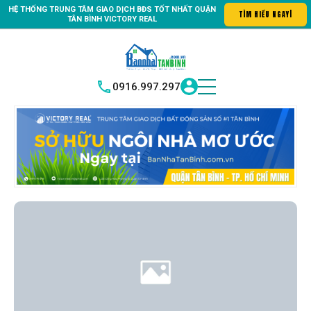
HỆ THỐNG TRUNG
TÂM GIAO DỊCH BĐS TỐT NHẤT QUẬN
n Tân Bình "Nơi bạn tìm kiếm bất động sản hoàn hảo, là nơi bạn bắ
TÌM HIỂU NG
|
TÂN BÌNH
VICTORY REAL
0916.997.297