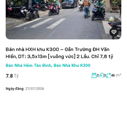
Bán nhà HXH khu K300 – Gần Trường ĐH Văn
Hiến, DT: 3,5x13m [vuông vức] 2 Lầu. Chỉ 7,8 tỷ
Bán Nhà Hẻm Tân Bình
,
Bán Nhà Khu K300
m²
7.8
Tỷ
3
3
46
Ngày đăng:
27/07/2026