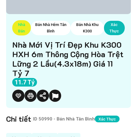
Nhà
Bán Nhà Hẻm Tân
Bán Nhà Khu
Xác
Bán
Bình
K300
Thực
Nhà Mới Vị Trí Đẹp Khu K300
HXH 6m Thông Cộng Hòa Trệt
Lững 2 Lầu(4.3x18m) Giá 11
Tỷ 7
11.7 Tỷ
Chi tiết
|
ID
50990 - Bán Nhà Tân Bình
Xác Thực