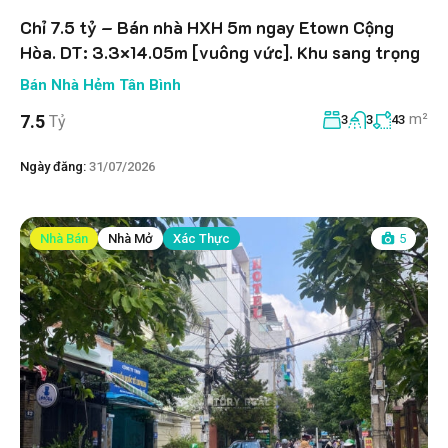
Chỉ 7.5 tỷ – Bán nhà HXH 5m ngay Etown Cộng
Hòa. DT: 3.3×14.05m [vuông vức]. Khu sang trọng
Bán Nhà Hẻm Tân Bình
m²
7.5
Tỷ
3
3
43
Ngày đăng:
31/07/2026
Nhà Bán
Nhà Mở
Xác Thực
5