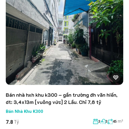
Bán nhà hxh khu k300 – gần trường đh văn hiến,
dt: 3,4x13m [vuông vức] 2 Lầu. Chỉ 7,8 tỷ
Bán Nhà Khu K300
m²
7.8
Tỷ
3
3
45