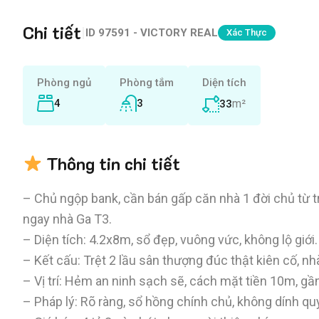
Chi tiết
|
ID
97591 - VICTORY REAL
Xác Thực
Phòng ngủ
Phòng tắm
Diện tích
4
3
m²
33
Thông tin chi tiết
– Chủ ngộp bank, cần bán gấp căn nhà 1 đời chủ từ trư
ngay nhà Ga T3.
– Diện tích: 4.2x8m, sổ đẹp, vuông vức, không lộ giới.
– Kết cấu: Trệt 2 lầu sân thượng đúc thật kiên cố, n
– Vị trí: Hẻm an ninh sạch sẽ, cách mặt tiền 10m, 
– Pháp lý: Rõ ràng, sổ hồng chính chủ, không dính qu