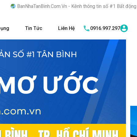
inh.Com.Vn - Kênh thông tin số #1 Bất động sản quận Tân Bình "
Dụng
Tin Tức
Liên Hệ
0916.997.297