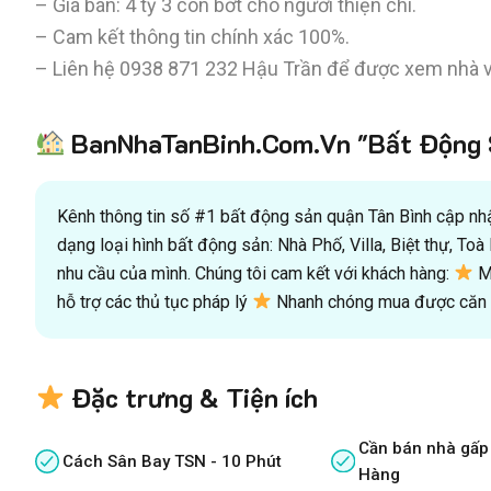
– Giá bán: 4 tỷ 3 còn bớt cho người thiện chí.
– Cam kết thông tin chính xác 100%.
– Liên hệ
0938 871 232
Hậu Trần để được xem nhà v
BanNhaTanBinh.Com.Vn "Bất Động S
Kênh thông tin số #1 bất động sản quận Tân Bình cập nhật
dạng loại hình bất động sản: Nhà Phố, Villa, Biệt thự, T
nhu cầu của mình. Chúng tôi cam kết với khách hàng:
Mu
hỗ trợ các thủ tục pháp lý
Nhanh chóng mua được căn n
Đặc trưng & Tiện ích
Cần bán nhà gấp
Cách Sân Bay TSN - 10 Phút
Hàng