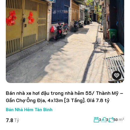
Bán nhà xe hơi đậu trong nhà hẻm 55/ Thành Mỹ –
Gần Chợ Ông Địa, 4x13m [3 Tầng]. Giá 7.8 tỷ
Bán Nhà Hẻm Tân Bình
m²
7.8
Tỷ
3
3
50