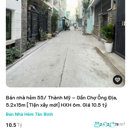
Bán nhà hẻm 55/ Thành Mỹ – Gần Chợ Ông Địa,
5.2x15m [Tiện xây mới] HXH 6m. Giá 10.5 tỷ
Bán Nhà Hẻm Tân Bình
m²
10.5
Tỷ
2
2
78