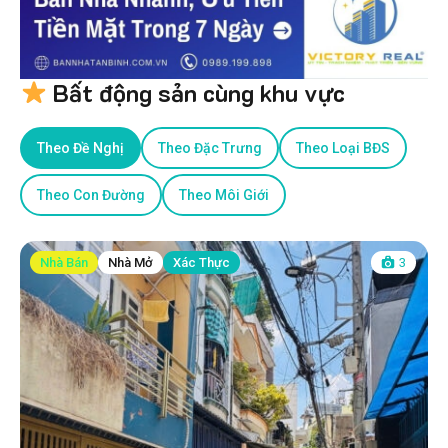
Bất động sản cùng khu vực
Theo Đề Nghị
Theo Đặc Trưng
Theo Loại BĐS
Theo Con Đường
Theo Môi Giới
Nhà Bán
Nhà Mở
Xác Thực
3