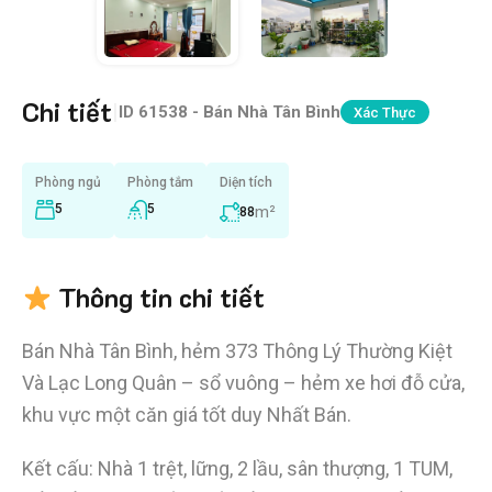
Chi tiết
|
ID
61538 - Bán Nhà Tân Bình
Xác Thực
Phòng ngủ
Phòng tắm
Diện tích
5
5
m²
88
Thông tin chi tiết
Bán Nhà Tân Bình, hẻm 373 Thông Lý Thường Kiệt
Và Lạc Long Quân – sổ vuông – hẻm xe hơi đỗ cửa,
khu vực một căn giá tốt duy Nhất Bán.
Kết cấu: Nhà 1 trệt, lững, 2 lầu, sân thượng, 1 TUM,