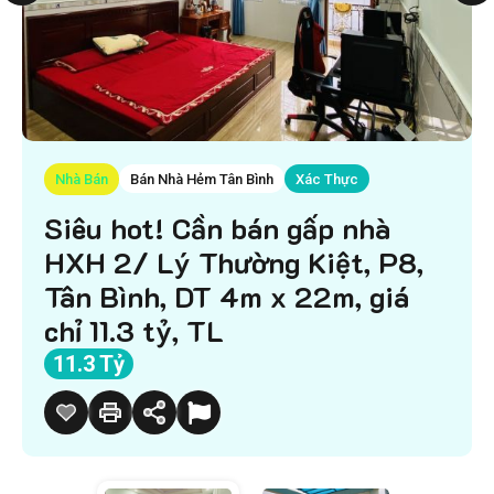
Nhà Bán
Bán Nhà Hẻm Tân Bình
Xác Thực
Siêu hot! Cần bán gấp nhà
HXH 2/ Lý Thường Kiệt, P8,
Tân Bình, DT 4m x 22m, giá
chỉ 11.3 tỷ, TL
11.3 Tỷ