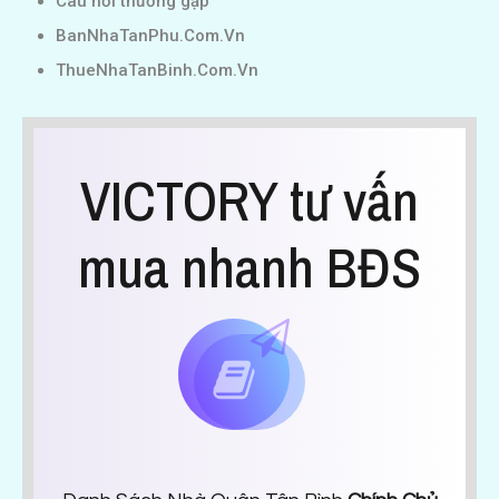
Câu hỏi thường gặp
BanNhaTanPhu.Com.Vn
ThueNhaTanBinh.Com.Vn
VICTORY tư vấn
mua nhanh BĐS