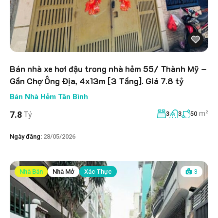
Bán nhà xe hơi đậu trong nhà hẻm 55/ Thành Mỹ –
Gần Chợ Ông Địa, 4x13m [3 Tầng]. Giá 7.8 tỷ
Bán Nhà Hẻm Tân Bình
m²
7.8
Tỷ
3
3
50
Ngày đăng:
28/05/2026
Nhà Bán
Nhà Mở
Xác Thực
3