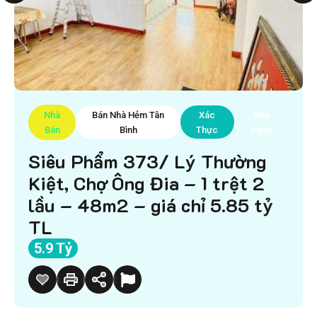
Nhà
Bán Nhà Hẻm Tân
Xác
Nhà
Bán
Bình
Thực
Ngộp
Siêu Phẩm 373/ Lý Thường
Kiệt, Chợ Ông Đia – 1 trệt 2
lầu – 48m2 – giá chỉ 5.85 tỷ
TL
5.9 Tỷ