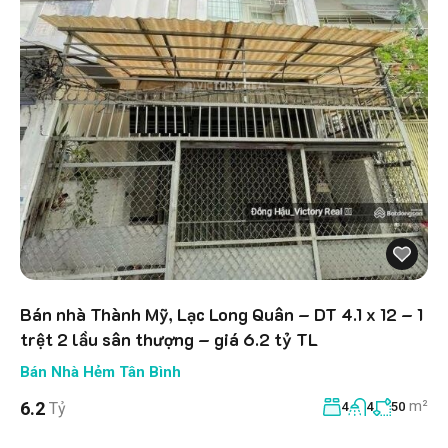
Bán nhà Thành Mỹ, Lạc Long Quân – DT 4.1 x 12 – 1
trệt 2 lầu sân thượng – giá 6.2 tỷ TL
Bán Nhà Hẻm Tân Bình
m²
6.2
Tỷ
4
4
50