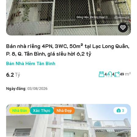
Bán nhà riêng 4PN, 3WC, 50m² tại Lạc Long Quân,
P. 8, Q. Tân Bình, giá siêu hời 6,2 tỷ
Bán Nhà Hẻm Tân Bình
m²
6.2
Tỷ
4
4
49
Ngày đăng:
03/08/2026
Nhà Bán
Xác Thực
Nhà Đẹp
3