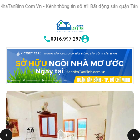
HỆ THỐNG TRUNG
TÂM GIAO DỊCH BĐS TỐT NHẤT QUẬN
.Vn - Kênh thông tin số #1 Bất động sản quận Tân Bình "Nơi bạn tì
TÌM HIỂU NGAY
|
TÂN BÌNH
VICTORY REAL
0916.997.297