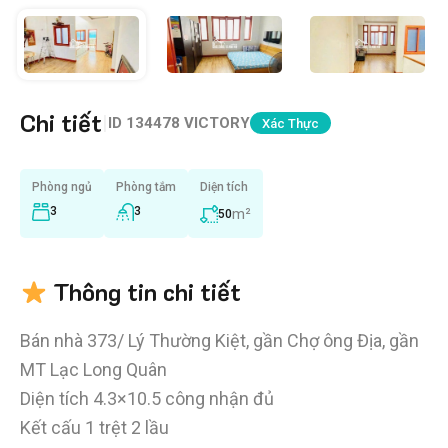
Chi tiết
|
ID
134478 VICTORY
Xác Thực
Phòng ngủ
Phòng tắm
Diện tích
3
3
m²
50
Thông tin chi tiết
Bán nhà 373/ Lý Thường Kiệt, gần Chợ ông Địa, gần
MT Lạc Long Quân
Diện tích 4.3×10.5 công nhận đủ
Kết cấu 1 trệt 2 lầu