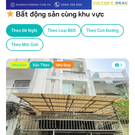
Bất động sản cùng khu vực
Theo Đề Nghị
Theo Loại BĐS
Theo Con Đường
Theo Môi Giới
Nhà Bán
Xác Thực
Nhà Đẹp
3