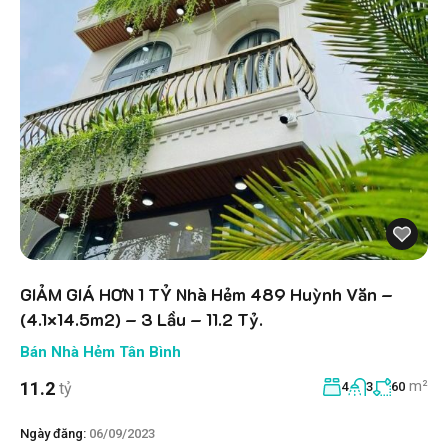
GIẢM GIÁ HƠN 1 TỶ Nhà Hẻm 489 Huỳnh Văn –
(4.1×14.5m2) – 3 Lầu – 11.2 Tỷ.
Bán Nhà Hẻm Tân Bình
m²
11.2
tỷ
4
3
60
Ngày đăng:
06/09/2023