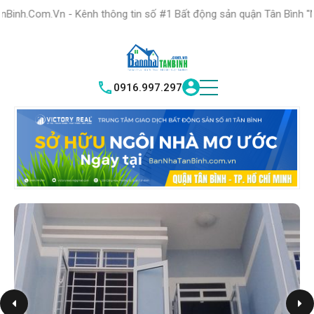
HỆ THỐNG TRUNG
TÂM GIAO DỊCH BĐS TỐT NHẤT QUẬN
 Kênh thông tin số #1 Bất động sản quận Tân Bình "Nơi bạn tìm kiế
TÌM HIỂU NGAY
|
TÂN BÌNH
VICTORY REAL
0916.997.297