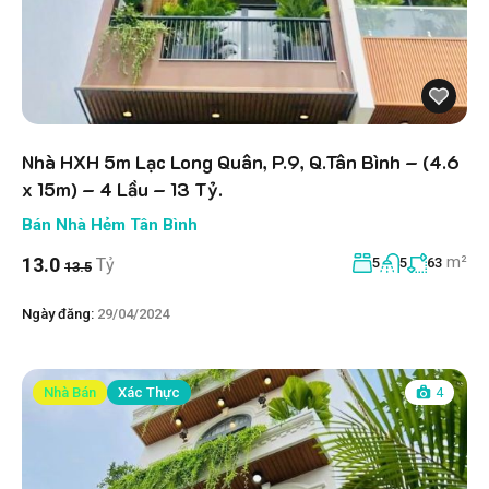
Nhà HXH 5m Lạc Long Quân, P.9, Q.Tân Bình – (4.6
x 15m) – 4 Lầu – 13 Tỷ.
Bán Nhà Hẻm Tân Bình
m²
13.0
Tỷ
5
5
63
13.5
Ngày đăng:
29/04/2024
Nhà Bán
Xác Thực
4