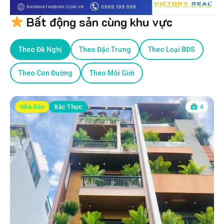
Bất động sản cùng khu vực
Theo Đề Nghị
Theo Đặc Trưng
Theo Loại BĐS
Theo Con Đường
Theo Môi Giới
Nhà Bán
Xác Thực
4