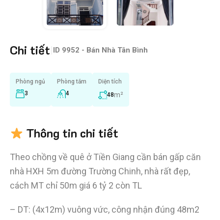
Chi tiết
|
ID
9952 - Bán Nhà Tân Bình
Phòng ngủ
Phòng tắm
Diện tích
3
4
m²
48
Thông tin chi tiết
Theo chồng về quê ở Tiền Giang cần bán gấp căn
nhà HXH 5m đường Trường Chinh, nhà rất đẹp,
cách MT chỉ 50m giá 6 tỷ 2 còn TL
– DT: (4x12m) vuông vức, công nhận đúng 48m2