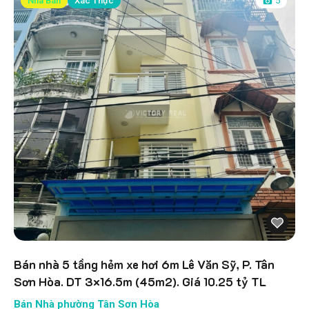
Nhà Bán
Xác Thực
5
Bán nhà 5 tầng hẻm xe hơi 6m Lê Văn Sỹ, P. Tân
Sơn Hòa. DT 3×16.5m (45m2). Giá 10.25 tỷ TL
Bán Nhà phường Tân Sơn Hòa