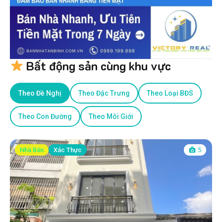
Bất động sản cùng khu vực
Theo Đề Nghị
Theo Đặc Trưng
Theo Loại BĐS
Theo Con Đường
Theo Môi Giới
Nhà Bán
Xác Thực
5