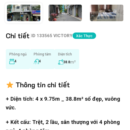
Chi tiết
|
ID
133565 VICTORY
Xác Thực
Phòng ngủ
Phòng tắm
Diện tích
4
4
m²
38.8
Thông tin chi tiết
+ Diện tích: 4 x 9.75m _ 38.8m² sổ đẹp, vuông
vức.
+ Kết cấu: Trệt, 2 lầu, sân thượng với 4 phòng