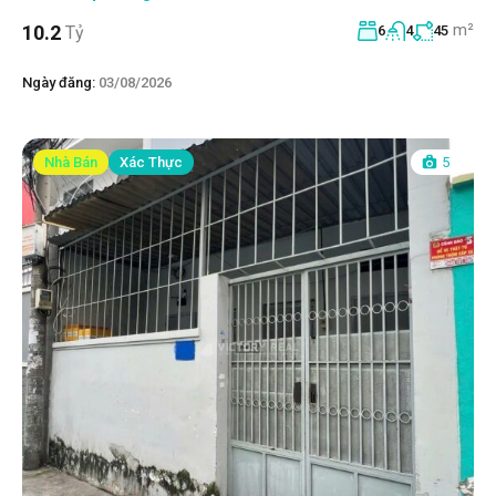
m²
10.2
Tỷ
6
4
45
Ngày đăng:
03/08/2026
Nhà Bán
Xác Thực
5