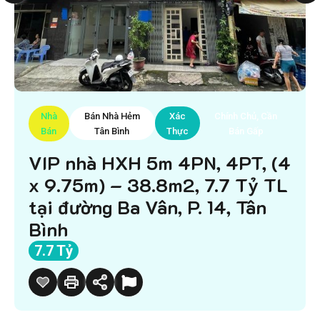
Nhà
Bán Nhà Hẻm
Xác
Chính Chủ, Cần
Bán
Tân Bình
Thực
Bán Gấp
VIP nhà HXH 5m 4PN, 4PT, (4
x 9.75m) – 38.8m2, 7.7 Tỷ TL
tại đường Ba Vân, P. 14, Tân
Bình
7.7 Tỷ