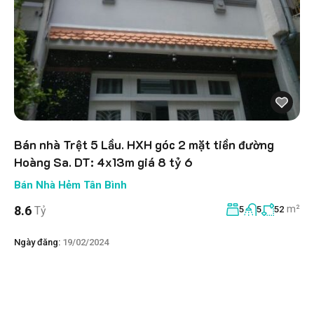
Bán nhà Trệt 5 Lầu. HXH góc 2 mặt tiền đường
Hoàng Sa. DT: 4x13m giá 8 tỷ 6
Bán Nhà Hẻm Tân Bình
m²
8.6
Tỷ
5
5
52
Ngày đăng:
19/02/2024