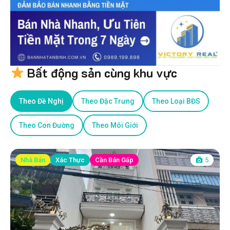
Bất động sản cùng khu vực
Theo Đề Nghị
Theo Đặc Trưng
Theo Loại BĐS
Theo Con Đường
Theo Môi Giới
Nhà Bán
Xác Thực
Cần Bán Gấp
5