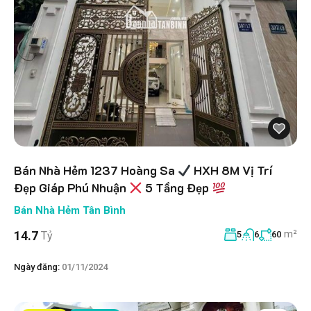
Bán Nhà Hẻm 1237 Hoàng Sa
HXH 8M Vị Trí
Đẹp Giáp Phú Nhuận
5 Tầng Đẹp
Bán Nhà Hẻm Tân Bình
m²
14.7
Tỷ
5
6
60
Ngày đăng:
01/11/2024