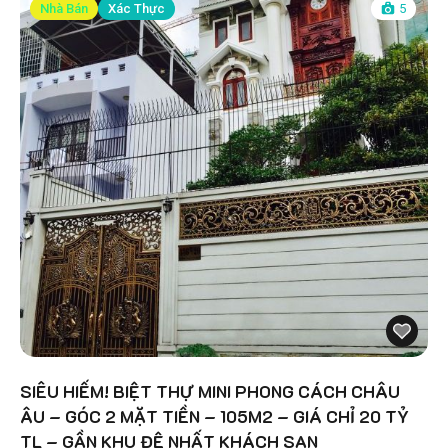
Nhà Bán
Xác Thực
5
SIÊU HIẾM! BIỆT THỰ MINI PHONG CÁCH CHÂU
ÂU – GÓC 2 MẶT TIỀN – 105M2 – GIÁ CHỈ 20 TỶ
TL – GẦN KHU ĐỆ NHẤT KHÁCH SẠN