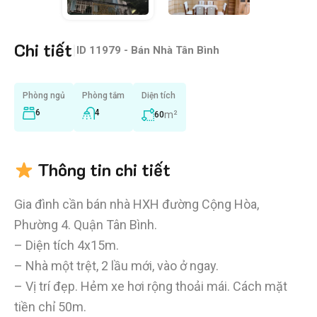
Chi tiết
|
ID
11979 - Bán Nhà Tân Bình
Phòng ngủ
Phòng tắm
Diện tích
6
4
m²
60
Thông tin chi tiết
Gia đình cần bán nhà HXH đường Cộng Hòa,
Phường 4. Quận Tân Bình.
– Diện tích 4x15m.
– Nhà một trệt, 2 lầu mới, vào ở ngay.
– Vị trí đẹp. Hẻm xe hơi rộng thoải mái. Cách mặt
tiền chỉ 50m.