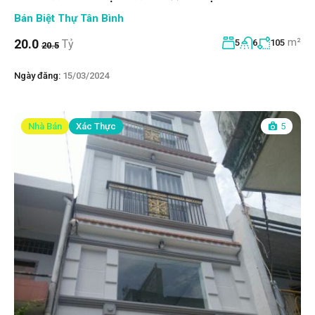
Bán Biệt Thự Tân Bình
m²
20.0
Tỷ
5
6
105
20.5
Ngày đăng:
15/03/2024
Nhà Bán
Xác Thực
5