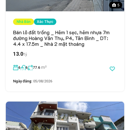
5
Nhà Bán
Xác Thực
Bán lô đất trống _ Hẻm 1 sẹc, hẻm nhựa 7m
đường Hoàng Văn Thụ, P4, Tân Bình _ DT:
4.4 x 17.5m _ Nhà 2 mặt thoáng
13.0
Tỷ
m²
6
6
77.6
Ngày đăng:
05/08/2026