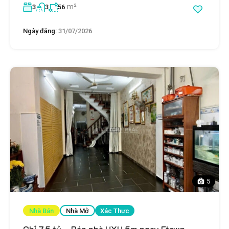
m²
3
3
56
Ngày đăng:
31/07/2026
5
Nhà Bán
Nhà Mở
Xác Thực