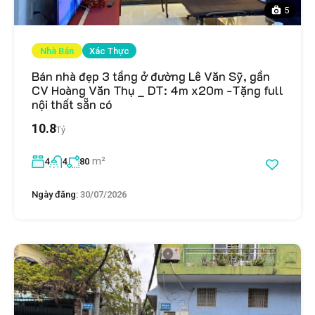
5
Nhà Bán
Xác Thực
Bán nhà đẹp 3 tầng ở đường Lê Văn Sỹ, gần
CV Hoàng Văn Thụ _ DT: 4m x20m -Tặng full
nội thất sẵn có
10.8
Tỷ
m²
4
4
80
Ngày đăng:
30/07/2026