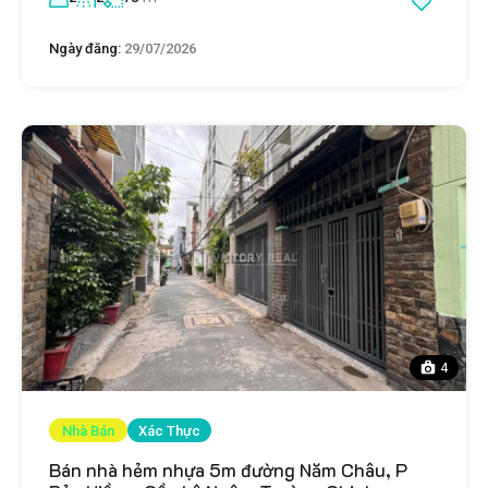
Ngày đăng:
29/07/2026
4
Nhà Bán
Xác Thực
Bán nhà hẻm nhựa 5m đường Năm Châu, P