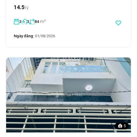
14.5
Tỷ
m²
3
3
84
Ngày đăng:
01/08/2026
5