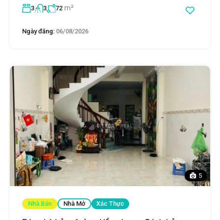
m²
3
3
72
Ngày đăng:
06/08/2026
5
Nhà Bán
Nhà Mở
Xác Thực