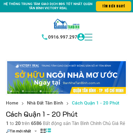
HỆ THỐNG TRUNG
TÂM GIAO DỊCH BĐS TỐT NHẤT QUẬN
Bất động sản quận Tân Bình "Nơi bạn tìm kiếm bất động sản hoàn hả
TÌM HIỂU NGA
|
TÂN BÌNH
VICTORY REAL
0916.997.297
Home
Nhà Đất Tân Bình
Cách Quận 1 - 20 Phút
Cách Quận 1 - 20 Phút
1
to
20
trên
6586
Bất động sản Tân Bình Chính Chủ Giá Rẻ
Tin mới nhất