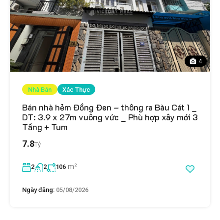
4
Nhà Bán
Xác Thực
Bán nhà hẻm Đồng Đen – thông ra Bàu Cát 1 _
DT: 3.9 x 27m vuông vức _ Phù hợp xây mới 3
Tầng + Tum
7.8
Tỷ
m²
2
2
106
Ngày đăng:
05/08/2026