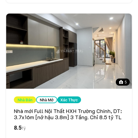
5
Nhà Bán
Nhà Mở
Xác Thực
Nhà mới Full Nội Thất HXH Trường Chinh, DT:
3.7x16m [nở hậu 3.8m] 3 Tầng. Chỉ 8.5 tỷ TL
8.5
Tỷ