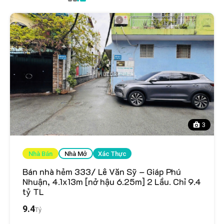
3
Nhà Bán
Nhà Mở
Xác Thực
Bán nhà hẻm 333/ Lê Văn Sỹ – Giáp Phú
Nhuận, 4.1x13m [nở hậu 6.25m] 2 Lầu. Chỉ 9.4
tỷ TL
9.4
Tỷ