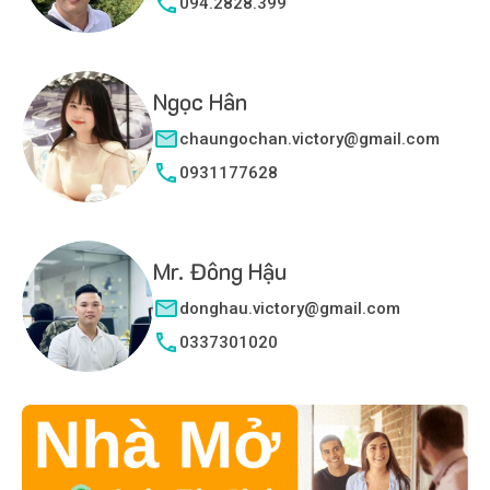
094.2828.399
Ngọc Hân
chaungochan.victory@gmail.com
0931177628
Mr. Đông Hậu
donghau.victory@gmail.com
0337301020