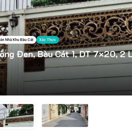
án Nhà Khu Bàu Cát
Xác Thực
ng Đen, Bàu Cát 1, DT 7×20, 2 