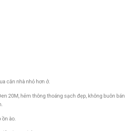
ua căn nhà nhỏ hơn ở.
g Đen 20M, hẻm thông thoáng sạch đẹp, không buôn bán
h.
ò ồn ào.