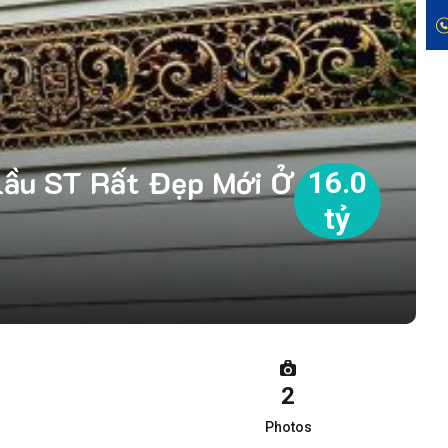
Lầu ST Rất Đẹp Mới Ở
16.0
tỷ
2
Photos