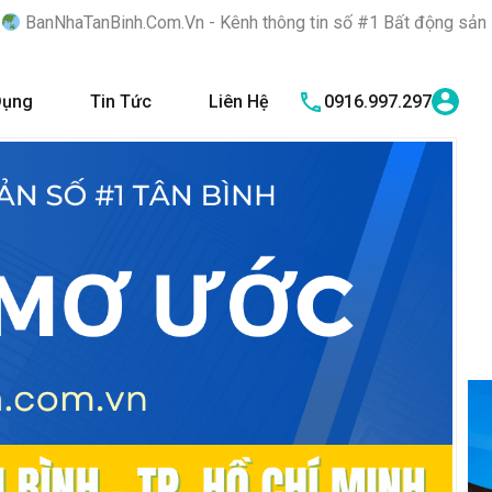
Com.Vn - Kênh thông tin số #1 Bất động sản quận Tân Bình "Nơi 
Dụng
Tin Tức
Liên Hệ
0916.997.297