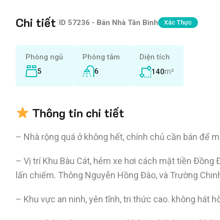
Chi tiết
|
ID
57236 - Bán Nhà Tân Bình
Xác Thực
Phòng ngủ
Phòng tắm
Diện tích
5
6
m²
140
Thông tin chi tiết
– Nhà rộng quá ở không hết, chính chủ cần bán để m
– Vị trí Khu Bàu Cát, hẻm xe hơi cách mặt tiền Đồn
lấn chiếm. Thông Nguyễn Hồng Đào, và Trường Chin
– Khu vực an ninh, yên tĩnh, tri thức cao. không hát h