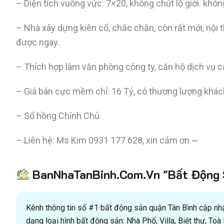
– Diện tích vuông vức: 7×20, không chút lộ giới. khôn
– Nhà xây dựng kiên cố, chắc chắn, còn rất mới, nội 
được ngay.
– Thích hợp làm văn phòng công ty, căn hộ dịch vụ c
– Giá bán cực mềm chỉ: 16 Tỷ, có thương lượng khách
– Sổ hồng Chính Chủ
– Liên hệ: Ms Kim
0931 177 628
, xin cảm ơn ~
BanNhaTanBinh.Com.Vn "Bất Động S
Kênh thông tin số #1 bất động sản quận Tân Bình cập nhật
dạng loại hình bất động sản: Nhà Phố, Villa, Biệt thự, T