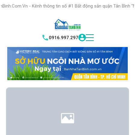
HỆ THỐNG TRUNG
TÂM GIAO DỊCH BĐS TỐT NHẤT QUẬN
 Kênh thông tin số #1 Bất động sản quận Tân Bình "Nơi bạn tìm kiế
TÌM HI
|
TÂN BÌNH
VICTORY REAL
0916.997.297