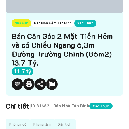
Nhà Bán
Bán Nhà Hẻm Tân Bình
Xác Thực
Bán Căn Góc 2 Mặt Tiền Hẻm
và có Chiều Ngang 6,3m
Đường Trường Chinh (86m2)
13.7 Tỷ.
11.7 tỷ
Chi tiết
|
ID
31682 - Bán Nhà Tân Bình
Xác Thực
Phòng ngủ
Phòng tắm
Diện tích