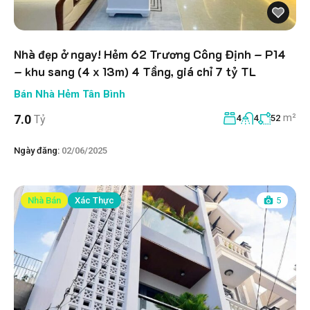
Nhà đẹp ở ngay! Hẻm 62 Trương Công Định – P14
– khu sang (4 x 13m) 4 Tầng, giá chỉ 7 tỷ TL
Bán Nhà Hẻm Tân Bình
m²
7.0
Tỷ
4
4
52
Ngày đăng:
02/06/2025
Nhà Bán
Xác Thực
5