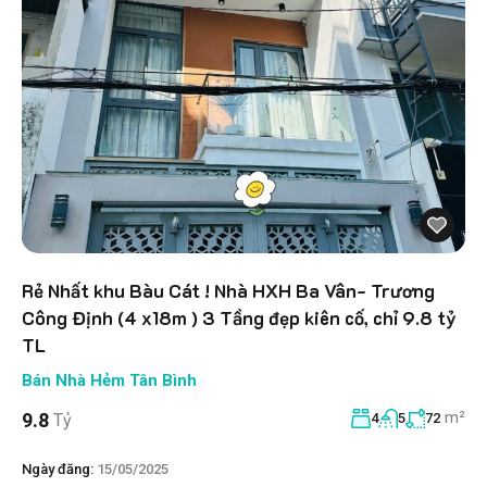
Rẻ Nhất khu Bàu Cát ! Nhà HXH Ba Vân- Trương
Công Định (4 x18m ) 3 Tầng đẹp kiên cố, chỉ 9.8 tỷ
TL
Bán Nhà Hẻm Tân Bình
m²
9.8
Tỷ
4
5
72
Ngày đăng:
15/05/2025