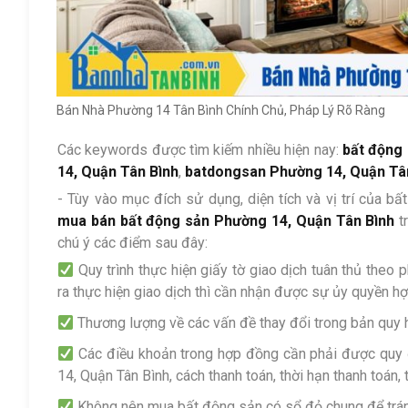
Bán Nhà Phường 14 Tân Bình Chính Chủ, Pháp Lý Rõ Ràng
Các keywords được tìm kiếm nhiều hiện nay:
bất động 
14, Quận Tân Bình
,
batdongsan Phường 14, Quận Tâ
- Tùy vào mục đích sử dụng, diện tích và vị trí của b
mua bán bất động sản Phường 14, Quận Tân Bình
tr
chú ý các điểm sau đây:
Quy trình thực hiện giấy tờ giao dịch tuân thủ theo 
ra thực hiện giao dịch thì cần nhận được sự ủy quyền h
Thương lượng về các vấn đề thay đổi trong bản quy 
Các điều khoản trong hợp đồng cần phải được quy đị
14, Quận Tân Bình, cách thanh toán, thời hạn thanh toán, t
Không nên mua bất động sản có sổ đỏ chung để trán