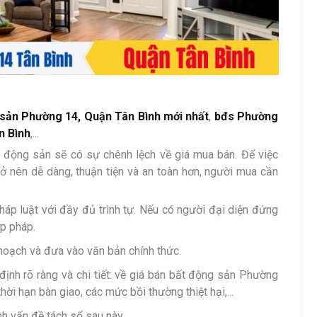
sản Phường 14, Quận Tân Bình mới nhất
,
bđs Phường
n Bình
,...
ất động sản sẽ có sự chênh lệch về giá mua bán. Để việc
ở nên dễ dàng, thuận tiện và an toàn hơn, người mua cần
pháp luật với đầy đủ trình tự. Nếu có người đại diện đứng
ợp pháp.
hoạch và đưa vào văn bản chính thức.
nh rõ ràng và chi tiết: về giá bán bất động sản Phường
hời hạn bàn giao, các mức bồi thường thiệt hại,...
h vấn đề tách sổ sau này.