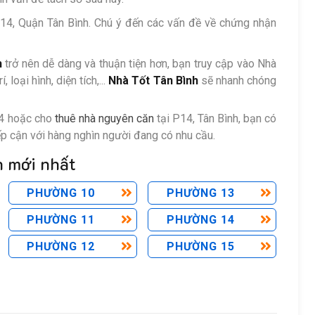
 14, Quận Tân Bình. Chú ý đến các vấn đề về chứng nhận
h
trở nên dễ dàng và thuận tiện hơn, bạn truy cập vào Nhà
 loại hình, diện tích,...
Nhà Tốt Tân Bình
sẽ nhanh chóng
4 hoặc cho
thuê nhà nguyên căn
tại P14, Tân Bình, bạn có
ếp cận với hàng nghìn người đang có nhu cầu.
h mới nhất
PHƯỜNG 10
PHƯỜNG 13
PHƯỜNG 11
PHƯỜNG 14
PHƯỜNG 12
PHƯỜNG 15