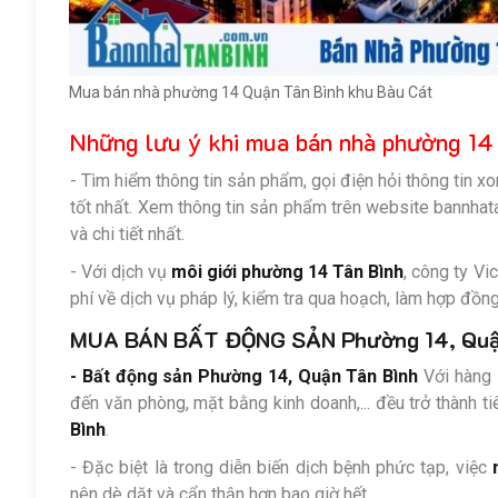
Mua bán nhà phường 14 Quận Tân Bình khu Bàu Cát
Những lưu ý khi mua bán nhà phường 14
- Tìm hiểm thông tin sản phẩm, gọi điện hỏi thông tin x
tốt nhất. Xem thông tin sản phẩm trên website bannha
và chi tiết nhất.
- Với dịch vụ
môi giới phường 14 Tân Bình
, công ty Vi
phí về dịch vụ pháp lý, kiểm tra qua hoạch, làm hợp đồng
MUA BÁN BẤT ĐỘNG SẢN Phường 14, Quậ
- Bất động sản Phường 14, Quận Tân Bình
Với hàng l
đến văn phòng, mặt bằng kinh doanh,... đều trở thành t
Bình
.
- Đặc biệt là trong diễn biến dịch bệnh phức tạp, việc
nên dè dặt và cẩn thận hơn bao giờ hết.