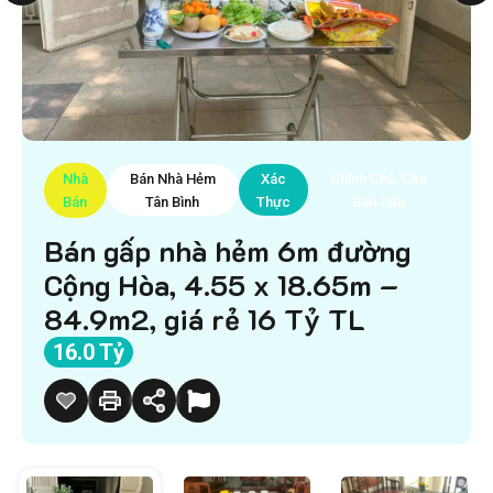
Nhà
Bán Nhà Hẻm
Xác
Chính Chủ, Cần
Bán
Tân Bình
Thực
Bán Gấp
Bán gấp nhà hẻm 6m đường
Cộng Hòa, 4.55 x 18.65m –
84.9m2, giá rẻ 16 Tỷ TL
16.0 Tỷ