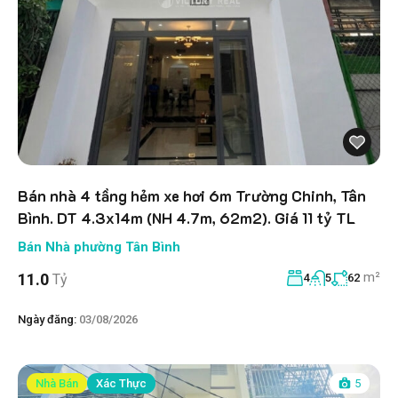
Bán nhà 4 tầng hẻm xe hơi 6m Trường Chinh, Tân
Bình. DT 4.3x14m (NH 4.7m, 62m2). Giá 11 tỷ TL
Bán Nhà phường Tân Bình
m²
11.0
Tỷ
4
5
62
Ngày đăng:
03/08/2026
Nhà Bán
Xác Thực
5