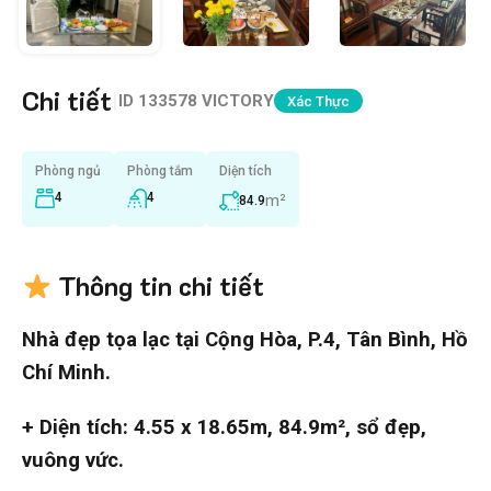
Chi tiết
|
ID
133578 VICTORY
Xác Thực
Phòng ngủ
Phòng tắm
Diện tích
4
4
m²
84.9
Thông tin chi tiết
Nhà đẹp tọa lạc tại Cộng Hòa, P.4, Tân Bình, Hồ
Chí Minh.
+ Diện tích: 4.55 x 18.65m, 84.9m², sổ đẹp,
vuông vức.