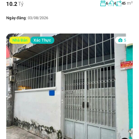
m²
10.2
Tỷ
6
4
45
Ngày đăng:
03/08/2026
Nhà Bán
Xác Thực
5