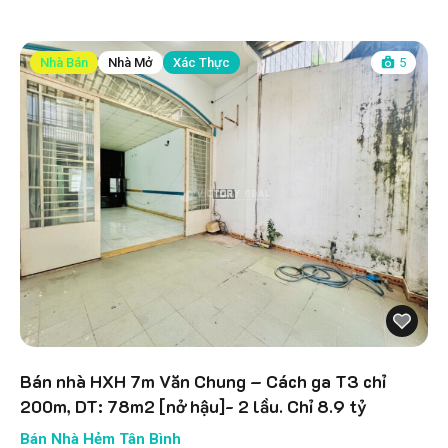
Nhà Bán
Nhà Mở
Xác Thực
5
Bán nhà HXH 7m Văn Chung – Cách ga T3 chỉ
200m, DT: 78m2 [nở hậu]- 2 lầu. Chỉ 8.9 tỷ
Bán Nhà Hẻm Tân Bình