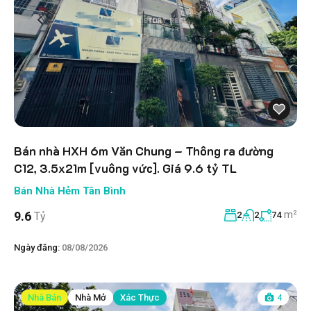
Bán nhà HXH 6m Văn Chung – Thông ra đường
C12, 3.5x21m [vuông vức]. Giá 9.6 tỷ TL
Bán Nhà Hẻm Tân Bình
m²
9.6
Tỷ
2
2
74
Ngày đăng:
08/08/2026
Nhà Bán
Nhà Mở
Xác Thực
4