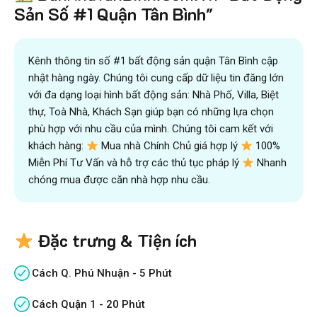
và kiếm được nhiều tiền hơn với sự trợ giúp đắc lực của
Sản Số #1 Quận Tân Bình"
đội ngũ chuyên gia
VICTORY REAL
Trên 10.500 Khách Hàng Đã Tìm Mua
Nhanh
Kênh thông tin số #1 bất động sản quận Tân Bình cập
nhật hàng ngày. Chúng tôi cung cấp dữ liệu tin đăng lớn
với đa dạng loại hình bất động sản: Nhà Phố, Villa, Biệt
thự, Toà Nhà, Khách Sạn giúp bạn có những lựa chọn
phù hợp với nhu cầu của mình. Chúng tôi cam kết với
khách hàng:
Mua nhà Chính Chủ giá hợp lý
100%
Miễn Phí Tư Vấn và hỗ trợ các thủ tục pháp lý
Nhanh
chóng mua được căn nhà hợp nhu cầu.
Đặc trưng & Tiện ích
Cách Q. Phú Nhuận - 5 Phút
Cách Quận 1 - 20 Phút