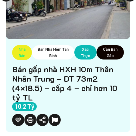
Nhà
Bán Nhà Hẻm Tân
Xác
Cần Bán
Bán
Bình
Thực
Gấp
Bán gấp nhà HXH 10m Thân
Nhân Trung – DT 73m2
(4×18.5) – cấp 4 – chỉ hơn 10
tỷ TL
10.2 Tỷ