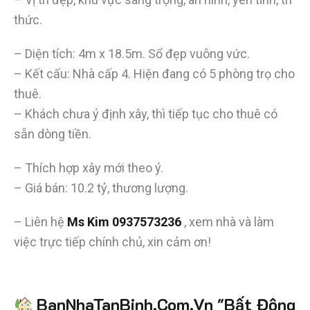
thức.
– Diện tích: 4m x 18.5m. Sổ đẹp vuông vức.
– Kết cấu: Nhà cấp 4. Hiện đang có 5 phòng trọ cho
thuê.
– Khách chưa ý định xây, thì tiếp tục cho thuê có
sẵn dòng tiền.
– Thích hợp xây mới theo ý.
– Giá bán: 10.2 tỷ, thương lượng.
– Liên hệ
Ms Kim
0937573236
, xem nhà và làm
việc trực tiếp chính chủ, xin cảm ơn!
Tiết kiệm
BanNhaTanBinh.Com.Vn "Bất Động
hơn 90%
thời gian
,
mua bán được nhanh hơn