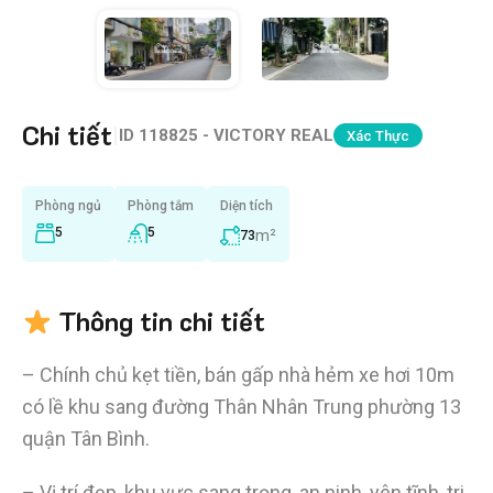
Chi tiết
|
ID
118825 - VICTORY REAL
Xác Thực
Phòng ngủ
Phòng tắm
Diện tích
5
5
m²
73
Thông tin chi tiết
– Chính chủ kẹt tiền, bán gấp nhà hẻm xe hơi 10m
có lề khu sang đường Thân Nhân Trung phường 13
quận Tân Bình.
– Vị trí đẹp, khu vực sang trọng, an ninh, yên tĩnh, tri