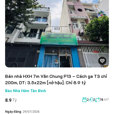
Bán nhà HXH 7m Văn Chung P13 – Cách ga T3 chỉ
200m, DT: 3.5x22m [nở hậu]. Chỉ 8.9 tỷ
Bán Nhà Hẻm Tân Bình
m²
8.9
Tỷ
2
2
78
Ngày đăng:
29/07/2026