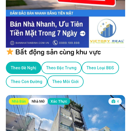
Bất động sản cùng khu vực
Theo Đề Nghị
Theo Đặc Trưng
Theo Loại BĐS
Theo Con Đường
Theo Môi Giới
Nhà Bán
Nhà Mở
Xác Thực
4