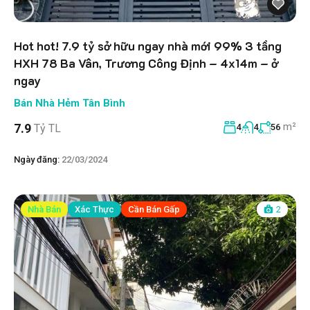
Hot hot! 7.9 tỷ sở hữu ngay nhà mới 99% 3 tầng
HXH 78 Ba Vân, Trương Công Định – 4x14m – ở
ngay
Bán Nhà Hẻm Tân Bình
m²
7.9
Tỷ TL
4
4
56
Ngày đăng:
22/03/2024
Nhà Bán
Xác Thực
Cần Bán Gấp
2