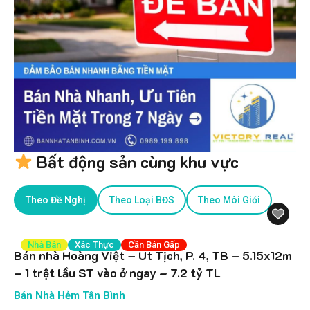
Bất động sản cùng khu vực
Theo Đề Nghị
Theo Loại BĐS
Theo Môi Giới
Nhà Bán
Xác Thực
Cần Bán Gấp
Bán nhà Hoàng Việt – Út Tịch, P. 4, TB – 5.15x12m
– 1 trệt lầu ST vào ở ngay – 7.2 tỷ TL
Bán Nhà Hẻm Tân Bình