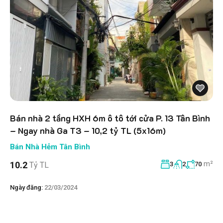
Bán nhà 2 tầng HXH 6m ô tô tới cửa P. 13 Tân Bình
– Ngay nhà Ga T3 – 10,2 tỷ TL (5x16m)
Bán Nhà Hẻm Tân Bình
m²
10.2
Tỷ TL
3
2
70
Ngày đăng:
22/03/2024