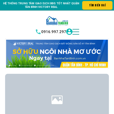
HỆ THỐNG TRUNG
TÂM GIAO DỊCH BĐS TỐT NHẤT QUẬN
ng tin số #1 Bất động sản quận Tân Bình "Nơi bạn tìm kiếm bất độ
TÌM
|
TÂN BÌNH
VICTORY REAL
0916.997.297