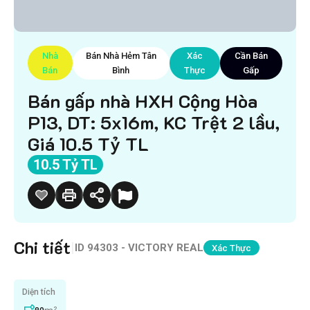
Nhà
Bán Nhà Hẻm Tân
Xác
Cần Bán
Bán
Bình
Thực
Gấp
Bán gấp nhà HXH Cộng Hòa
P13, DT: 5x16m, KC Trệt 2 lầu,
Giá 10.5 Tỷ TL
10.5 Tỷ TL
Chi tiết
|
ID
94303 - VICTORY REAL
Xác Thực
Diện tích