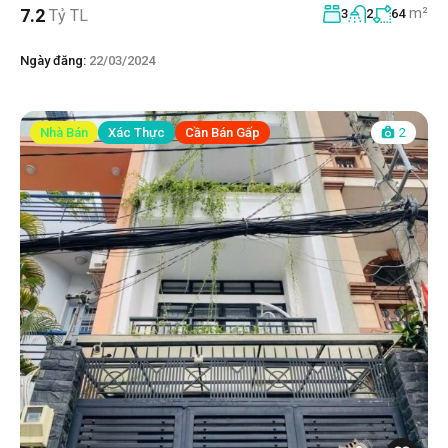
m²
7.2
Tỷ TL
3
2
64
Ngày đăng:
22/03/2024
Nhà Bán
Xác Thực
Cần Bán Gấp
2