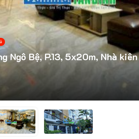
ủ
g Ngô Bệ, P.13, 5x20m, Nhà kiên 