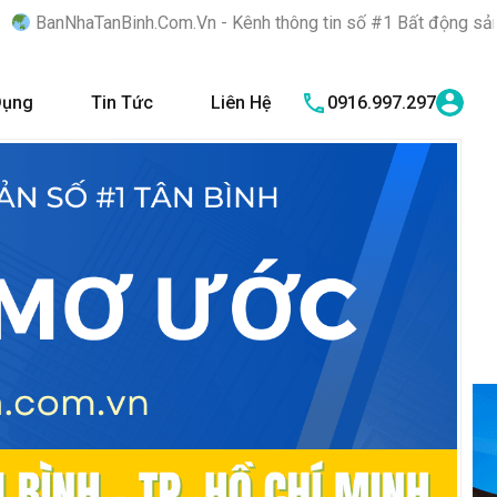
om.Vn - Kênh thông tin số #1 Bất động sản quận Tân Bình "Nơi b
Dụng
Tin Tức
Liên Hệ
0916.997.297