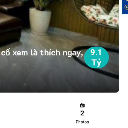
cố xem là thích ngay,
9.1
Tỷ
2
Photos