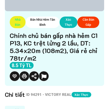
Nhà
Bán Nhà Hẻm Tân
Xác
Cần Bán
Bán
Bình
Thực
Gấp
Chính chủ bán gấp nhà hẻm C1
P13, KC trệt lửng 2 lầu, DT:
5.34x20m (108m2), Giá rẻ chỉ
78tr/m2
8.5 Tỷ TL
Chi tiết
|
ID
94291 - VICTORY REAL
Xác Thực