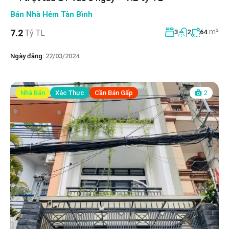
Bán Nhà Hẻm Tân Bình
m²
7.2
Tỷ TL
3
2
64
Ngày đăng:
22/03/2024
Nhà Bán
Xác Thực
Cần Bán Gấp
2