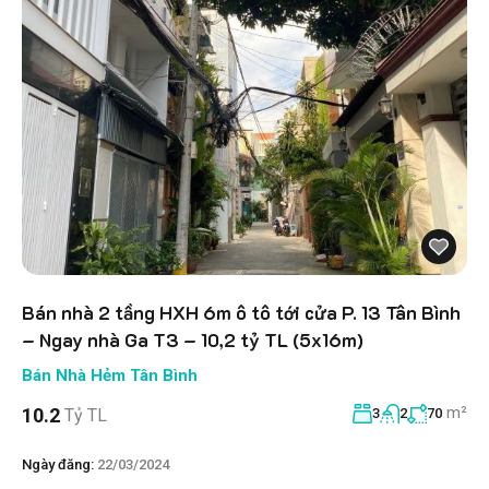
Bán nhà 2 tầng HXH 6m ô tô tới cửa P. 13 Tân Bình
– Ngay nhà Ga T3 – 10,2 tỷ TL (5x16m)
Bán Nhà Hẻm Tân Bình
m²
10.2
Tỷ TL
3
2
70
Ngày đăng:
22/03/2024