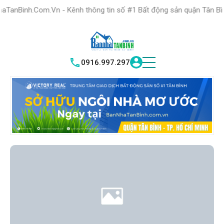
HỆ THỐNG TRUNG
TÂM GIAO DỊCH BĐS TỐT NHẤT QUẬN
.Vn - Kênh thông tin số #1 Bất động sản quận Tân Bình "Nơi bạn tì
TÌM HIỂU NGAY
|
TÂN BÌNH
VICTORY REAL
0916.997.297