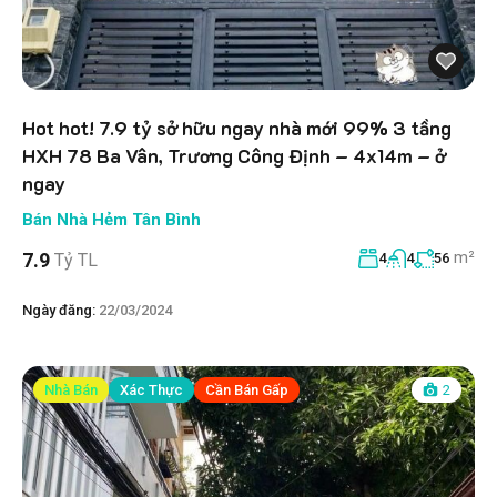
Hot hot! 7.9 tỷ sở hữu ngay nhà mới 99% 3 tầng
HXH 78 Ba Vân, Trương Công Định – 4x14m – ở
ngay
Bán Nhà Hẻm Tân Bình
m²
7.9
Tỷ TL
4
4
56
Ngày đăng:
22/03/2024
Nhà Bán
Xác Thực
Cần Bán Gấp
2