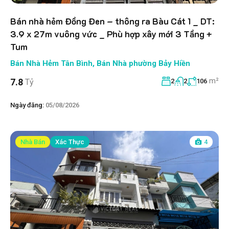
Bán nhà hẻm Đồng Đen – thông ra Bàu Cát 1 _ DT:
3.9 x 27m vuông vức _ Phù hợp xây mới 3 Tầng +
Tum
Bán Nhà Hẻm Tân Bình
,
Bán Nhà phường Bảy Hiền
m²
7.8
Tỷ
2
2
106
Ngày đăng:
05/08/2026
Nhà Bán
Xác Thực
4