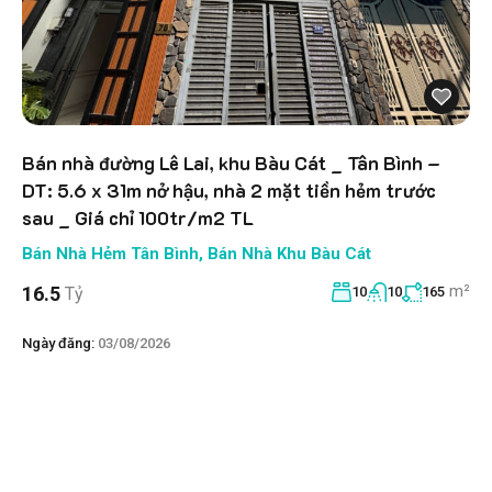
Bán nhà đường Lê Lai, khu Bàu Cát _ Tân Bình –
DT: 5.6 x 31m nở hậu, nhà 2 mặt tiền hẻm trước
sau _ Giá chỉ 100tr/m2 TL
Bán Nhà Hẻm Tân Bình
,
Bán Nhà Khu Bàu Cát
m²
16.5
Tỷ
10
10
165
Ngày đăng:
03/08/2026