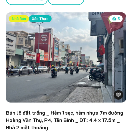
Nhà Bán
Xác Thực
5
Bán lô đất trống _ Hẻm 1 sẹc, hẻm nhựa 7m đường
Hoàng Văn Thụ, P4, Tân Bình _ DT: 4.4 x 17.5m _
Nhà 2 mặt thoáng