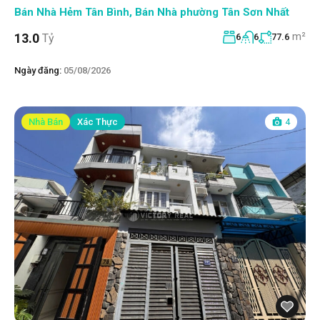
Bán Nhà Hẻm Tân Bình
,
Bán Nhà phường Tân Sơn Nhất
m²
13.0
Tỷ
6
6
77.6
Ngày đăng:
05/08/2026
Nhà Bán
Xác Thực
4