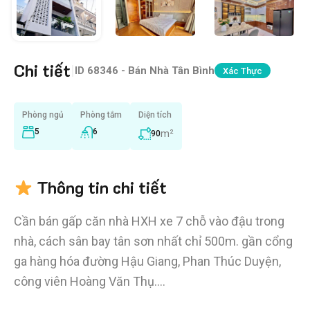
Chi tiết
|
ID
68346 - Bán Nhà Tân Bình
Xác Thực
Phòng ngủ
Phòng tắm
Diện tích
5
6
m²
90
Thông tin chi tiết
Cần bán gấp căn nhà HXH xe 7 chỗ vào đậu trong
nhà, cách sân bay tân sơn nhất chỉ 500m. gần cổng
ga hàng hóa đường Hậu Giang, Phan Thúc Duyện,
công viên Hoàng Văn Thụ….