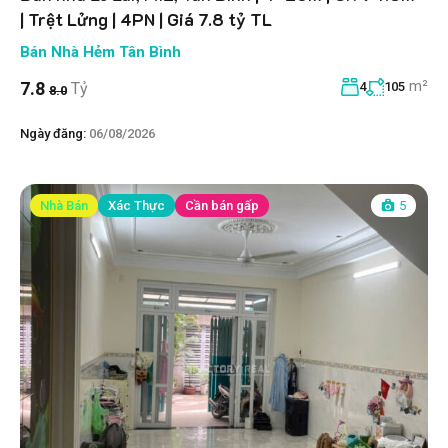
| Trệt Lửng | 4PN | Giá 7.8 tỷ TL
Bán Nhà Hẻm Tân Bình
m²
7.8
Tỷ
4
105
8.0
Ngày đăng:
06/08/2026
Nhà Bán
Xác Thực
Cần bán gấp
5