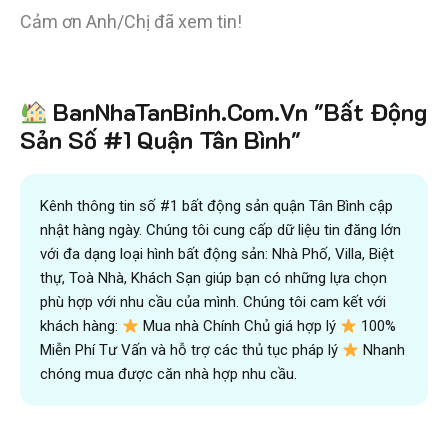
Cảm ơn Anh/Chị đã xem tin!
Tiết kiệm
BanNhaTanBinh.Com.Vn "Bất Động
hơn 90%
thời gian
,
mua bán được nhanh hơn
và kiếm được nhiều tiền hơn với sự trợ giúp đắc lực của
Sản Số #1 Quận Tân Bình"
đội ngũ chuyên gia
VICTORY REAL
Trên 10.500 Khách Hàng Đã Tìm Mua
Nhanh
Kênh thông tin số #1 bất động sản quận Tân Bình cập
nhật hàng ngày. Chúng tôi cung cấp dữ liệu tin đăng lớn
với đa dạng loại hình bất động sản: Nhà Phố, Villa, Biệt
thự, Toà Nhà, Khách Sạn giúp bạn có những lựa chọn
phù hợp với nhu cầu của mình. Chúng tôi cam kết với
khách hàng:
Mua nhà Chính Chủ giá hợp lý
100%
Miễn Phí Tư Vấn và hỗ trợ các thủ tục pháp lý
Nhanh
chóng mua được căn nhà hợp nhu cầu.