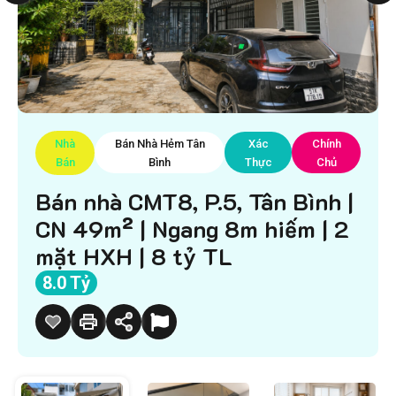
Nhà
Bán Nhà Hẻm Tân
Xác
Chính
Bán
Bình
Thực
Chủ
Bán nhà CMT8, P.5, Tân Bình |
CN 49m² | Ngang 8m hiếm | 2
mặt HXH | 8 tỷ TL
8.0 Tỷ