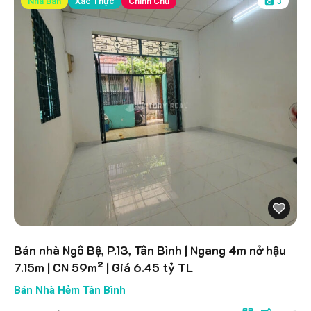
Nhà Bán
Xác Thực
Chính Chủ
3
Bán nhà Ngô Bệ, P.13, Tân Bình | Ngang 4m nở hậu
7.15m | CN 59m² | Giá 6.45 tỷ TL
Bán Nhà Hẻm Tân Bình