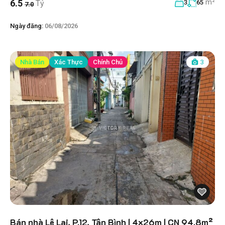
m²
6.5
Tỷ
3
65
7.0
Ngày đăng:
06/08/2026
Nhà Bán
Xác Thực
Chính Chủ
3
Bán nhà Lê Lai, P.12, Tân Bình | 4×26m | CN 94.8m²