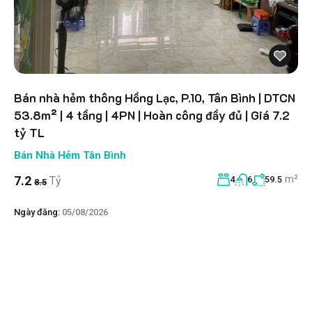
Bán nhà hẻm thông Hồng Lạc, P.10, Tân Bình | DTCN
53.8m² | 4 tầng | 4PN | Hoàn công đầy đủ | Giá 7.2
tỷ TL
Bán Nhà Hẻm Tân Bình
m²
7.2
Tỷ
4
6
59.5
8.5
Ngày đăng:
05/08/2026