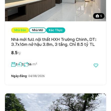
5
Nhà Bán
Nhà Mở
Xác Thực
Nhà mới full nội thất HXH Trường Chinh, DT:
3.7x16m nở hậu 3.8m, 3 tầng. Chỉ 8.5 tỷ TL
8.5
Tỷ
m²
3
3
56
Ngày đăng:
04/08/2026