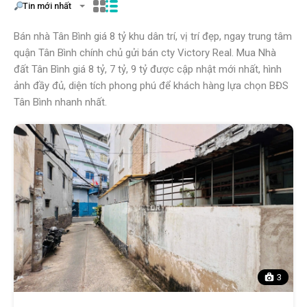
Tin mới nhất
Bán nhà Tân Bình giá 8 tỷ khu dân trí, vị trí đẹp, ngay trung tâm
quận Tân Bình chính chủ gửi bán cty Victory Real. Mua Nhà
đất Tân Bình giá 8 tỷ, 7 tỷ, 9 tỷ được cập nhật mới nhất, hình
ảnh đầy đủ, diện tích phong phú để khách hàng lựa chọn BĐS
Tân Bình nhanh nhất.
3