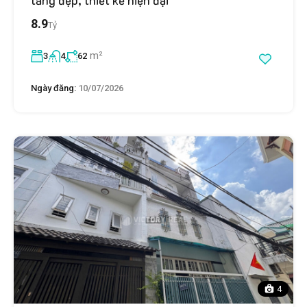
8.9
Tỷ
m²
3
4
62
Ngày đăng:
10/07/2026
4