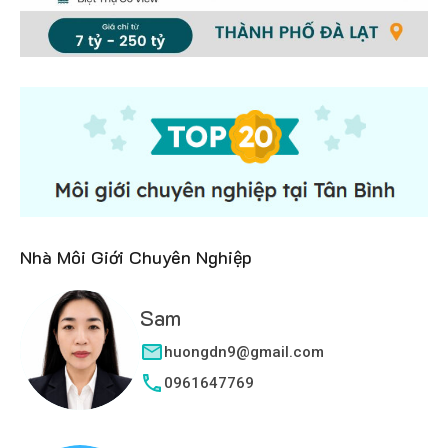
Nhà Môi Giới Chuyên Nghiệp
Sam
huongdn9@gmail.com
0961647769