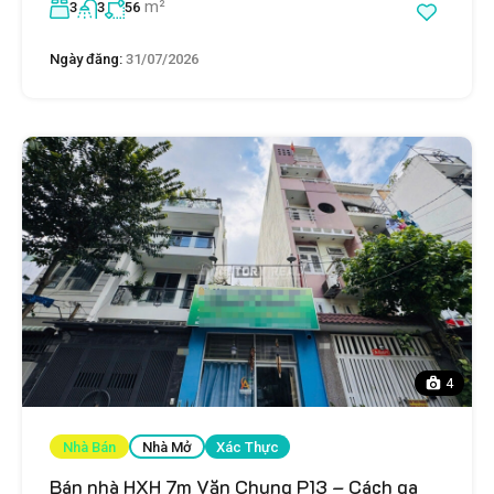
m²
3
3
56
Ngày đăng:
31/07/2026
4
Nhà Bán
Nhà Mở
Xác Thực
Bán nhà HXH 7m Văn Chung P13 – Cách ga