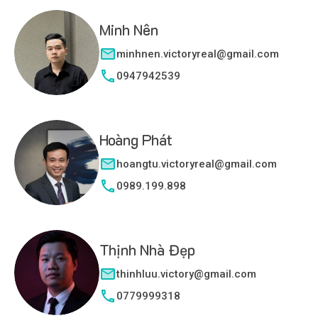
Minh Nên
minhnen.victoryreal@gmail.com
0947942539
Hoàng Phát
hoangtu.victoryreal@gmail.com
0989.199.898
Thịnh Nhà Đẹp
thinhluu.victory@gmail.com
0779999318