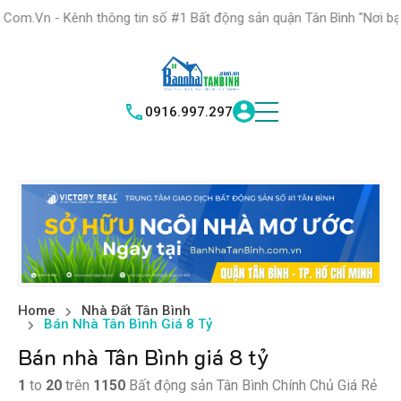
HỆ THỐNG TRUNG
TÂM GIAO DỊCH BĐS TỐT NHẤT QUẬN
tin số #1 Bất động sản quận Tân Bình "Nơi bạn tìm kiếm bất động s
TÌM
|
TÂN BÌNH
VICTORY REAL
0916.997.297
Home
Nhà Đất Tân Bình
Bán Nhà Tân Bình Giá 8 Tỷ
Bán nhà Tân Bình giá 8 tỷ
1
to
20
trên
1150
Bất động sản Tân Bình Chính Chủ Giá Rẻ