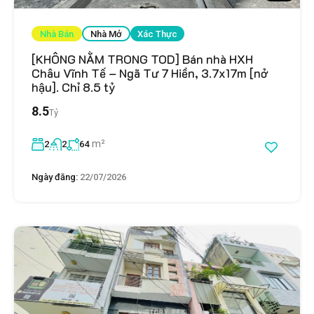
Nhà Bán
Nhà Mở
Xác Thực
[KHÔNG NẰM TRONG TOD] Bán nhà HXH
Châu Vĩnh Tế – Ngã Tư 7 Hiền, 3.7x17m [nở
hậu]. Chỉ 8.5 tỷ
8.5
Tỷ
m²
2
2
64
Ngày đăng:
22/07/2026