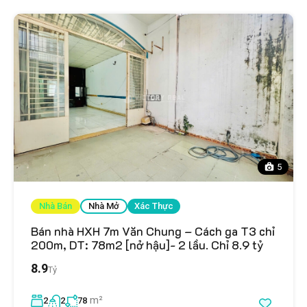
5
Nhà Bán
Nhà Mở
Xác Thực
Bán nhà HXH 7m Văn Chung – Cách ga T3 chỉ
200m, DT: 78m2 [nở hậu]- 2 lầu. Chỉ 8.9 tỷ
8.9
Tỷ
m²
2
2
78