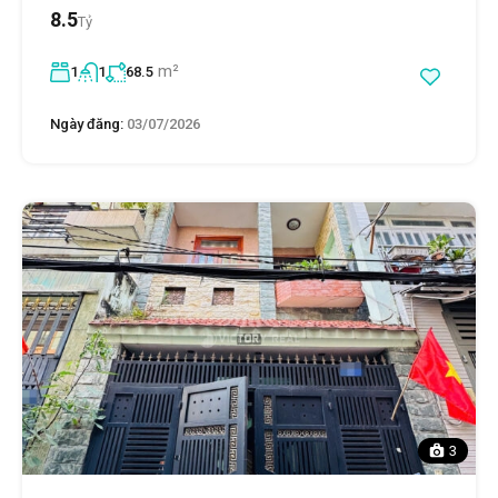
8.5
Tỷ
m²
1
1
68.5
Ngày đăng:
03/07/2026
3