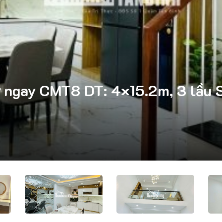
ở ngay CMT8 DT: 4×15.2m, 3 lầu S