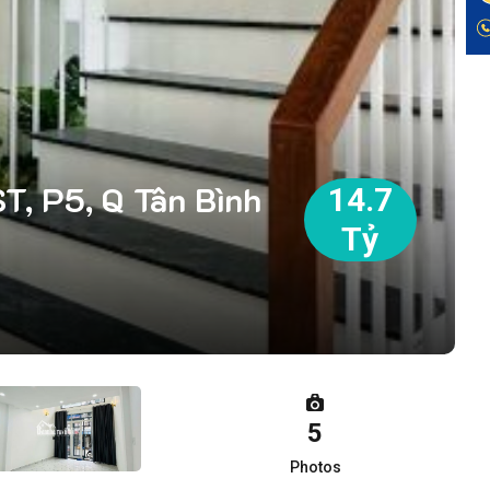
T, P5, Q Tân Bình
14.7
Tỷ
5
Photos