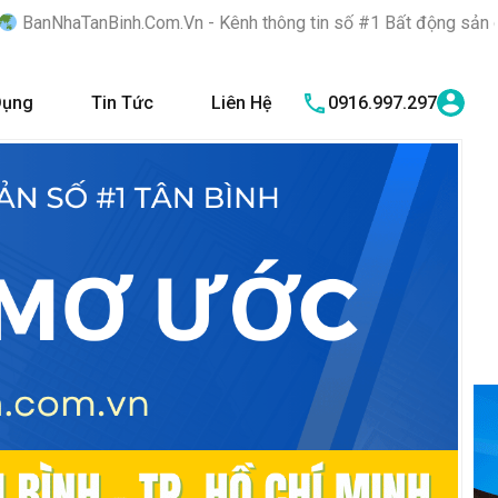
m.Vn - Kênh thông tin số #1 Bất động sản quận Tân Bình "Nơi bạn
Dụng
Tin Tức
Liên Hệ
0916.997.297