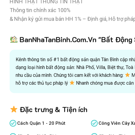
HÌNH THẬT THÔNG TIN THẬT
Thông tin chính xác 100%
& Nhận ký gửi mua bán HH 1% – Định giá, Hỗ trợ pháp
BanNhaTanBinh.Com.Vn "Bất Động S
Kênh thông tin số #1 bất động sản quận Tân Bình cập nhật
dạng loại hình bất động sản: Nhà Phố, Villa, Biệt thự, T
nhu cầu của mình. Chúng tôi cam kết với khách hàng:
Mu
hỗ trợ các thủ tục pháp lý
Nhanh chóng mua được căn n
Đặc trưng & Tiện ích
Cách Quận 1 - 20 Phút
Công Viên Cây X