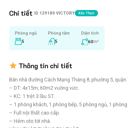
Chi tiết
|
ID
129189 VICTORY
Xác Thực
Phòng ngủ
Phòng tắm
Diện tích
5
5
m²
60
Thông tin chi tiết
Bán nhà đường Cách Mạng Tháng 8, phường 5, quận
– DT: 4x15m, 60m2 vuông vức.
– KC: 1 trệt 3 lầu ST.
– 1 phòng khách, 1 phòng bếp, 5 phòng ngủ, 1 phòng t
– Full nội thất cao cấp.
– Hẻm oto tới nhà.