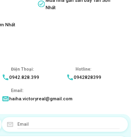
Mua nhà gần sân bay Tân Sơn
Nhất
ơn Nhất
Điện Thoại:
Hotline:
0942.828.399
0942828399
Email:
haiha.victoryreal@gmail.com