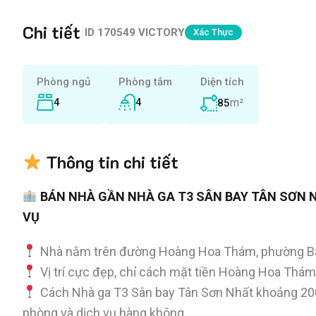
Chi tiết
|
ID
170549 VICTORY
Xác Thực
Phòng ngủ
Phòng tắm
Diện tích
4
4
m²
85
Thông tin chi tiết
BÁN NHÀ GẦN NHÀ GA T3 SÂN BAY TÂN SƠN N
VỤ
Nhà nằm trên đường Hoàng Hoa Thám, phường Bả
Vị trí cực đẹp, chỉ cách mặt tiền Hoàng Hoa Thám
Cách Nhà ga T3 Sân bay Tân Sơn Nhất khoảng 200m
phòng và dịch vụ hàng không.