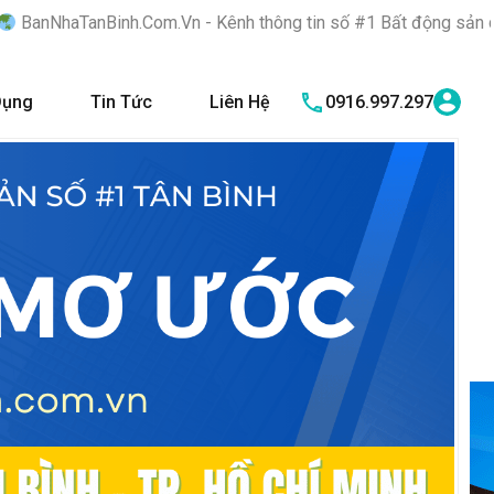
Com.Vn - Kênh thông tin số #1 Bất động sản quận Tân Bình "Nơi 
Dụng
Tin Tức
Liên Hệ
0916.997.297