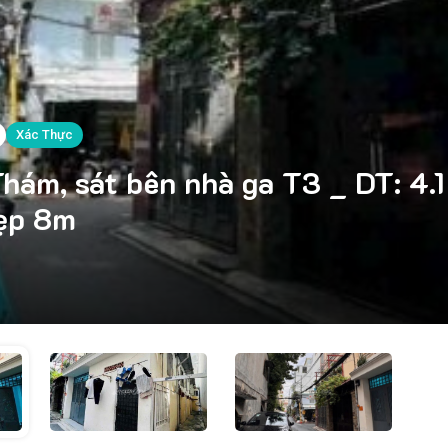
Xác Thực
ám, sát bên nhà ga T3 _ DT: 4.1 
đẹp 8m