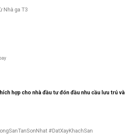
từ Nhà ga T3
bay
thích hợp cho nhà đầu tư đón đầu nhu cầu lưu trú và
ongSanTanSonNhat #DatXayKhachSan