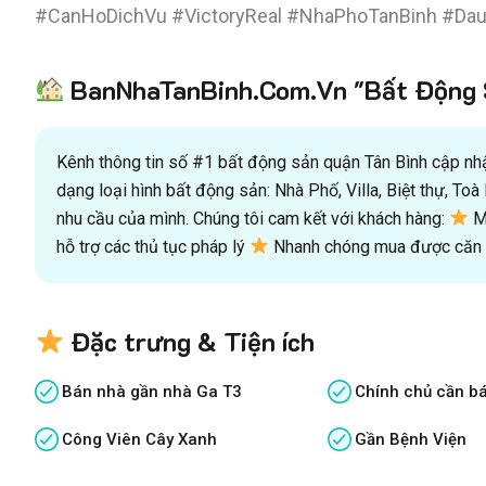
#CanHoDichVu #VictoryReal #NhaPhoTanBinh #D
BanNhaTanBinh.Com.Vn "Bất Động S
Kênh thông tin số #1 bất động sản quận Tân Bình cập nhật
dạng loại hình bất động sản: Nhà Phố, Villa, Biệt thự, T
nhu cầu của mình. Chúng tôi cam kết với khách hàng:
Mu
hỗ trợ các thủ tục pháp lý
Nhanh chóng mua được căn n
Đặc trưng & Tiện ích
Bán nhà gần nhà Ga T3
Chính chủ cần b
Công Viên Cây Xanh
Gần Bệnh Viện