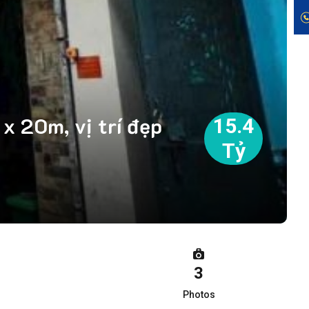
x 20m, vị trí đẹp
15.4
Tỷ
3
Photos