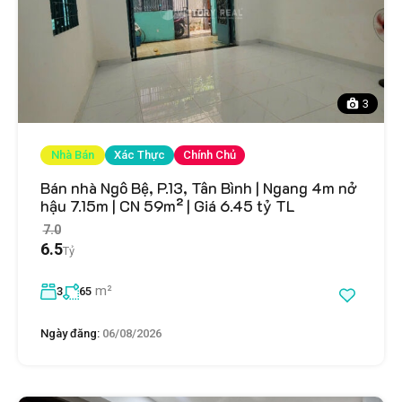
3
Nhà Bán
Xác Thực
Chính Chủ
Bán nhà Ngô Bệ, P.13, Tân Bình | Ngang 4m nở
hậu 7.15m | CN 59m² | Giá 6.45 tỷ TL
7.0
6.5
Tỷ
m²
3
65
Ngày đăng:
06/08/2026