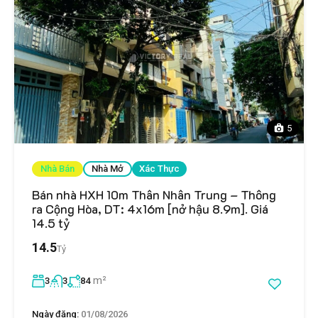
5
Nhà Bán
Nhà Mở
Xác Thực
Bán nhà HXH 10m Thân Nhân Trung – Thông
ra Cộng Hòa, DT: 4x16m [nở hậu 8.9m]. Giá
14.5 tỷ
14.5
Tỷ
m²
3
3
84
Ngày đăng:
01/08/2026