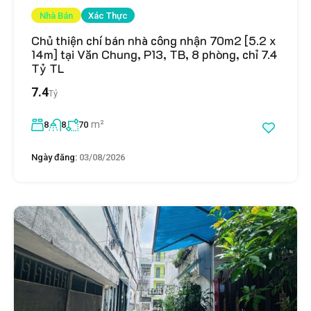
Nhà Bán
Xác Thực
Chủ thiện chí bán nhà công nhận 70m2 [5.2 x
14m] tại Văn Chung, P13, TB, 8 phòng, chỉ 7.4
Tỷ TL
7.4
Tỷ
m²
8
8
70
Ngày đăng:
03/08/2026