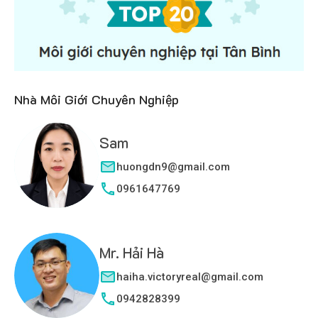
Nhà Môi Giới Chuyên Nghiệp
Sam
huongdn9@gmail.com
0961647769
Mr. Hải Hà
haiha.victoryreal@gmail.com
0942828399