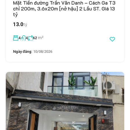
Mặt Tiền đường Trần Văn Danh – Cách Ga T3
chỉ 200m, 3.6x20m [nở hậu] 2 Lầu ST. Giá 13
tỷ
13.0
Tỷ
m²
4
4
62
Ngày đăng:
10/08/2026