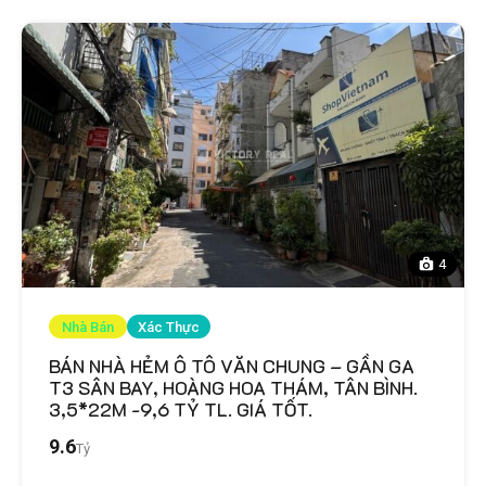
4
Nhà Bán
Xác Thực
BÁN NHÀ HẺM Ô TÔ VĂN CHUNG – GẦN GA
T3 SÂN BAY, HOÀNG HOA THÁM, TÂN BÌNH.
3,5*22M -9,6 TỶ TL. GIÁ TỐT.
9.6
Tỷ