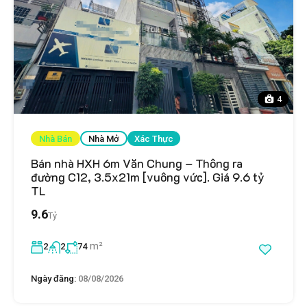
4
Nhà Bán
Nhà Mở
Xác Thực
Bán nhà HXH 6m Văn Chung – Thông ra
đường C12, 3.5x21m [vuông vức]. Giá 9.6 tỷ
TL
9.6
Tỷ
m²
2
2
74
Ngày đăng:
08/08/2026