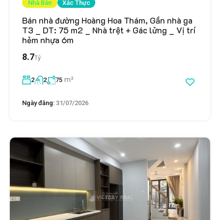
Nhà Bán
Xác Thực
Bán nhà đường Hoàng Hoa Thám, Gần nhà ga
T3 _ DT: 75 m2 _ Nhà trệt + Gác lửng _ Vị trí
hẻm nhựa 6m
8.7
Tỷ
m²
2
2
75
Ngày đăng:
31/07/2026