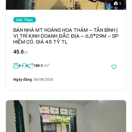
5
Xác Thực
BÁN NHÀ MT HOÀNG HOA THÁM – TÂN BÌNH |
VỊ TRÍ KINH DOANH ĐẮC ĐỊA – 6,5*29M – SP
HIẾM CÓ. GIÁ 45 TỶ TL
45.0
Tỷ
m²
6
6
188.5
Ngày đăng:
06/08/2026