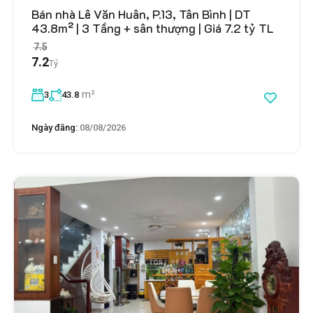
Bán nhà Lê Văn Huân, P.13, Tân Bình | DT
43.8m² | 3 Tầng + sân thượng | Giá 7.2 tỷ TL
7.5
7.2
Tỷ
m²
3
43.8
Ngày đăng:
08/08/2026