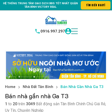
HỆ THỐNG TRUNG
TÂM GIAO DỊCH BĐS TỐT NHẤT QUẬN
ố #1 Bất động sản quận Tân Bình "Nơi bạn tìm kiếm bất động sản ho
TÌM HIỂU N
|
TÂN BÌNH
VICTORY REAL
0916.997.297
Home
Nhà Đất Tân Bình
Bán Nhà Gần Nhà Ga T3
Bán nhà gần nhà Ga T3
1
to
20
trên
3049
Bất động sản Tân Bình Chính Chủ Giá Rẻ,
Uy Tín, Chuyên Nghiệp