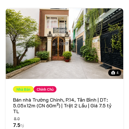
4
Nhà Bán
Chính Chủ
Bán nhà Trường Chinh, P.14, Tân Bình | DT:
5.05x12m (CN 60m²) | Trệt 2 Lầu | Giá 7.5 tỷ
TL
8.0
7.5
Tỷ