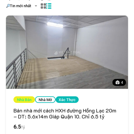
Tin mới nhất
4
Nhà Bán
Nhà Mở
Xác Thực
Bán nhà mới cách HXH đường Hồng Lạc 20m
– DT: 5.6x14m Giáp Quận 10. Chỉ 6.5 tỷ
6.5
Tỷ