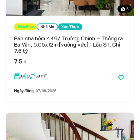
5
Nhà Bán
Nhà Mở
Xác Thực
Bán nhà hẻm 449/ Trường Chinh – Thông ra
Ba Vân, 5.05x12m [vuông vức] 1 Lầu ST. Chỉ
7.5 tỷ
7.5
Tỷ
m²
3
3
60
Ngày đăng:
07/08/2026