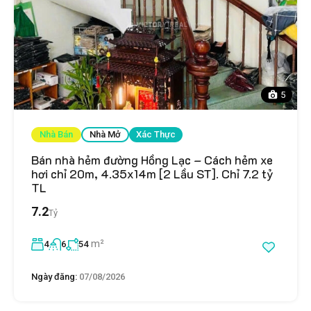
5
Nhà Bán
Nhà Mở
Xác Thực
Bán nhà hẻm đường Hồng Lạc – Cách hẻm xe
hơi chỉ 20m, 4.35x14m [2 Lầu ST]. Chỉ 7.2 tỷ
TL
7.2
Tỷ
m²
4
6
54
Ngày đăng:
07/08/2026