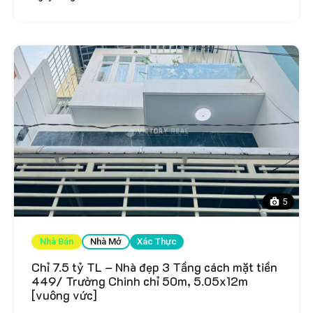
5
Nhà Bán
Nhà Mở
Xác Thực
Chỉ 7.5 tỷ TL – Nhà đẹp 3 Tầng cách mặt tiền
449/ Trường Chinh chỉ 50m, 5.05x12m
[vuông vức]