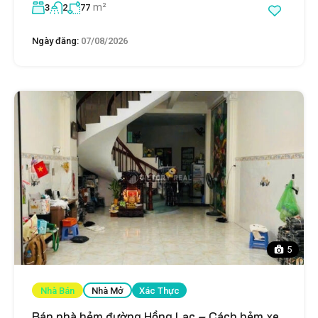
m²
3
2
77
Ngày đăng:
07/08/2026
5
Nhà Bán
Nhà Mở
Xác Thực
Bán nhà hẻm đường Hồng Lạc – Cách hẻm xe