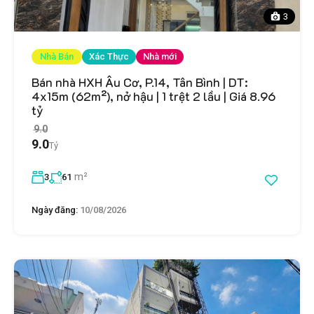
3
Nhà Bán
Xác Thực
Nhà mới
Bán nhà HXH Âu Cơ, P.14, Tân Bình | DT:
4x15m (62m²), nở hậu | 1 trệt 2 lầu | Giá 8.96
tỷ
9.0
9.0
Tỷ
m²
3
61
Ngày đăng:
10/08/2026