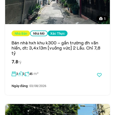
5
Nhà Bán
Nhà Mở
Xác Thực
Bán nhà hxh khu k300 – gần trường đh văn
hiến, dt: 3,4x13m [vuông vức] 2 Lầu. Chỉ 7,8
tỷ
7.8
Tỷ
m²
3
3
45
Ngày đăng:
03/08/2026