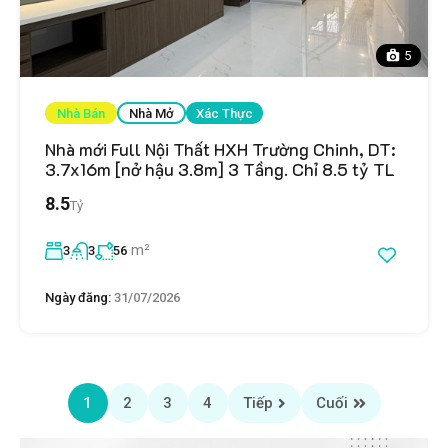
5
Nhà Bán
Nhà Mở
Xác Thực
Nhà mới Full Nội Thất HXH Trường Chinh, DT:
3.7x16m [nở hậu 3.8m] 3 Tầng. Chỉ 8.5 tỷ TL
8.5
Tỷ
m²
3
3
56
Ngày đăng:
31/07/2026
1
2
3
4
Tiếp
Cuối