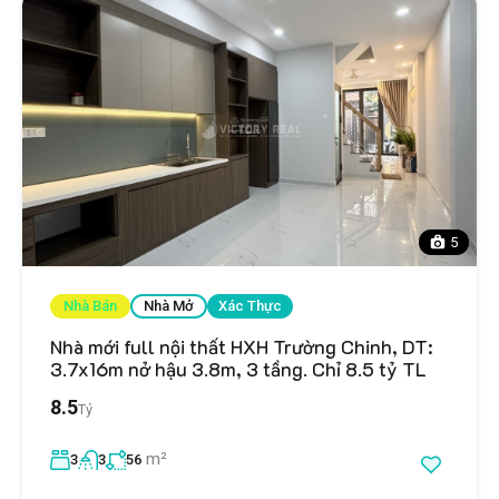
5
Nhà Bán
Nhà Mở
Xác Thực
Nhà mới full nội thất HXH Trường Chinh, DT:
3.7x16m nở hậu 3.8m, 3 tầng. Chỉ 8.5 tỷ TL
8.5
Tỷ
m²
3
3
56