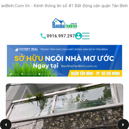
HỆ THỐNG TRUNG
TÂM GIAO DỊCH BĐS TỐT NHẤT QUẬN
n - Kênh thông tin số #1 Bất động sản quận Tân Bình "Nơi bạn tìm 
TÌM HIỂU NGAY
|
TÂN BÌNH
VICTORY REAL
0916.997.297