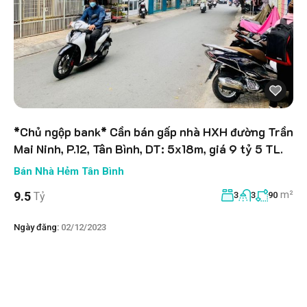
*Chủ ngộp bank* Cần bán gấp nhà HXH đường Trần
Mai Ninh, P.12, Tân Bình, DT: 5x18m, giá 9 tỷ 5 TL.
Bán Nhà Hẻm Tân Bình
m²
9.5
Tỷ
3
3
90
Ngày đăng:
02/12/2023