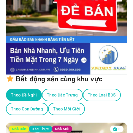
Bất động sản cùng khu vực
Theo Đề Nghị
Theo Đặc Trưng
Theo Loại BĐS
Theo Con Đường
Theo Môi Giới
Nhà Bán
Xác Thực
Nhà Mới
3