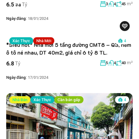
m²
6.5
Tỷ
3
4
45
7.0
Ngày đăng:
18/01/2024
Xác Thực
Nhà Mới
4
*Siêu hot* Nhà mới 5 tầng đường CMT8 – Q3, hẻm
ô tô né nhau, DT 40m2, giá chỉ 6 tỷ 8 TL.
m²
6.8
Tỷ
5
4
40
Ngày đăng:
17/01/2024
Nhà Bán
Xác Thực
Cần bán gấp
4