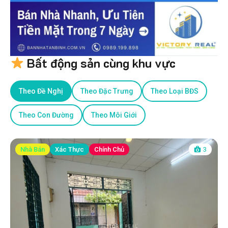
Bất động sản cùng khu vực
Theo Đề Nghị
Theo Đặc Trưng
Theo Loại BĐS
Theo Con Đường
Theo Môi Giới
Nhà Bán
Xác Thực
Chính Chủ
3