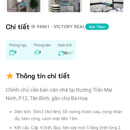
Chi tiết
|
ID
94061 - VICTORY REAL
Xác Thực
Phòng ngủ
Phòng tắm
Diện tích
3
3
m²
55
Thông tin chi tiết
Chính chủ cần bán căn nhà tại Đường Trần Mai
Ninh, P12, Tân Bình, gần chợ Bà Hoa.
Diện tích: 55m2 (4x14m), Sổ vuông trước sau, công nhận
đủ, hẻm rộng, cách mặt tiền 15m.
Kết cấu: Cấp 4 (trệt, lầu), tiện xây mới 5 tầng (trệt lửng 2