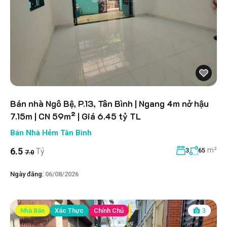
Bán nhà Ngô Bệ, P.13, Tân Bình | Ngang 4m nở hậu
7.15m | CN 59m² | Giá 6.45 tỷ TL
Bán Nhà Hẻm Tân Bình
m²
6.5
Tỷ
3
65
7.0
Ngày đăng:
06/08/2026
Nhà Bán
Xác Thực
Chính Chủ
3