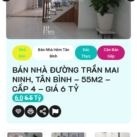
Nhà
Bán Nhà Hẻm Tân
Xác
Cần Bán
Bán
Bình
Thực
Gấp
BÁN NHÀ ĐƯỜNG TRẦN MAI
NINH, TÂN BÌNH – 55M2 –
CẤP 4 – GIÁ 6 TỶ
6.0
6.5
Tỷ