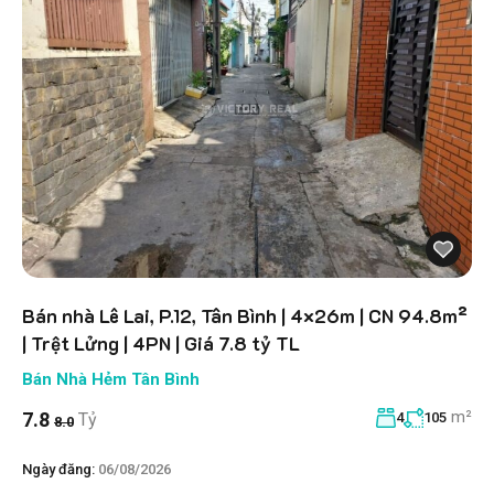
Bán nhà Lê Lai, P.12, Tân Bình | 4×26m | CN 94.8m²
| Trệt Lửng | 4PN | Giá 7.8 tỷ TL
Bán Nhà Hẻm Tân Bình
m²
7.8
Tỷ
4
105
8.0
Ngày đăng:
06/08/2026