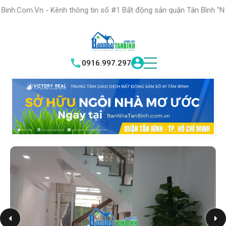
HỆ THỐNG TRUNG
TÂM GIAO DỊCH BĐS TỐT NHẤT QUẬN
ênh thông tin số #1 Bất động sản quận Tân Bình "Nơi bạn tìm kiếm 
TÌM HIỂU
|
TÂN BÌNH
VICTORY REAL
0916.997.297