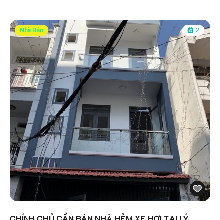
Nhà Bán
2
CHÍNH CHỦ CẦN BÁN NHÀ HẺM XE HƠI TẠI LÝ