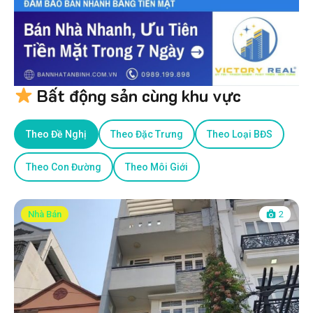
Bất động sản cùng khu vực
Theo Đề Nghị
Theo Đặc Trưng
Theo Loại BĐS
Theo Con Đường
Theo Môi Giới
Nhà Bán
2