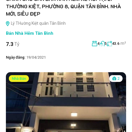
THƯỜNG KIỆT, PHƯỜNG 8, QUẬN TÂN BÌNH. NHÀ
MỚI, SIÊU ĐẸP
Lý THường Kiệt quân Tân Bình
Bán Nhà Hẻm Tân Bình
m²
7.3
Tỷ
4
5
43.6
Ngày đăng:
19/04/2021
Nhà Bán
2