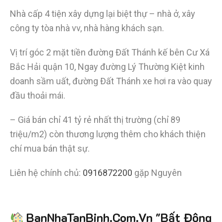
Nhà cấp 4 tiện xây dựng lại biệt thự – nhà ở, xây
công ty tòa nhà vv, nhà hàng khách sạn.
Vị trí góc 2 mặt tiền đường Đất Thánh kế bên Cư Xá
Bắc Hải quận 10, Ngay đường Lý Thường Kiệt kinh
doanh sầm uất, đường Đất Thánh xe hơi ra vào quay
đầu thoải mái.
– Giá bán chỉ 41 tỷ rẻ nhất thị trường (chỉ 89
triệu/m2) còn thương lượng thêm cho khách thiện
chí mua bán thật sự.
Liên hệ chính chủ:
0916872200
gặp Nguyên
Tiết kiệm
BanNhaTanBinh.Com.Vn "Bất Động
hơn 90%
thời gian
,
mua bán được nhanh hơn