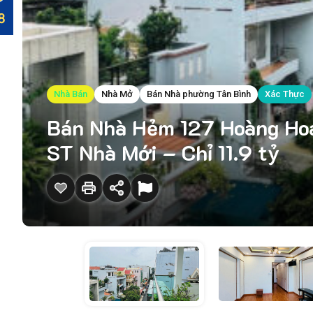
Nhà Bán
Nhà Mở
Bán Nhà phường Tân Bình
Xác Thực
Bán Nhà Hẻm 127 Hoàng Hoa
ST Nhà Mới – Chỉ 11.9 tỷ