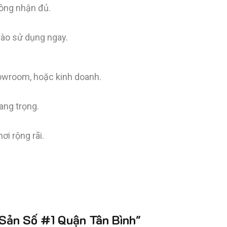
công nhận đủ.
 vào sử dụng ngay.
howroom, hoặc kinh doanh.
ang trọng.
i rộng rãi.
ản Số #1 Quận Tân Bình"