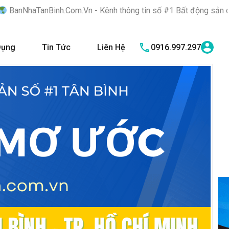
.Com.Vn - Kênh thông tin số #1 Bất động sản quận Tân Bình "Nơi
Dụng
Tin Tức
Liên Hệ
0916.997.297