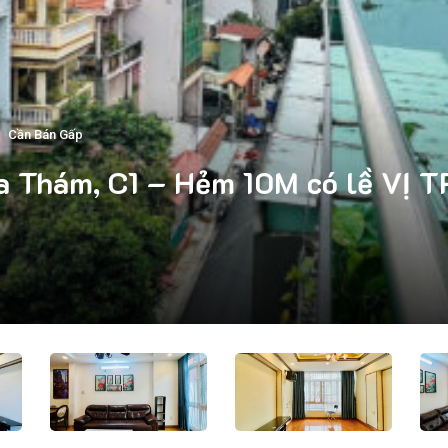
Cần Bán Gấp
 Thám, C1 – Hẻm 10M có lề VỊ T