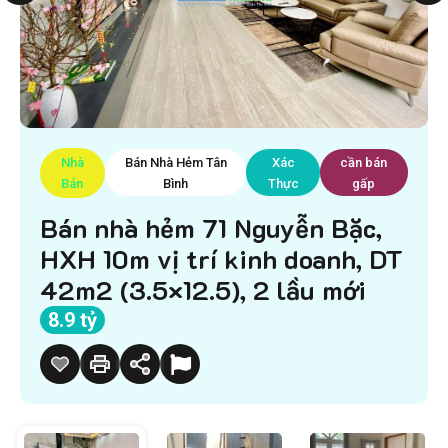
Nhà
Bán Nhà Hẻm Tân
Xác
cần bán
Bán
Bình
Thực
gấp
Bán nhà hẻm 71 Nguyễn Bặc,
HXH 10m vị trí kinh doanh, DT
42m2 (3.5×12.5), 2 lầu mới
8.9 tỷ