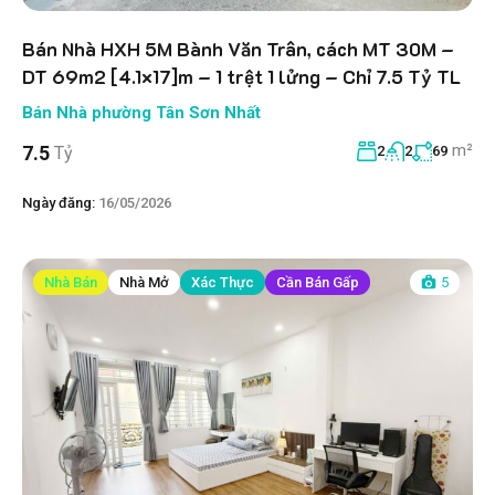
Bán Nhà HXH 5M Bành Văn Trân, cách MT 30M –
DT 69m2 [4.1×17]m – 1 trệt 1 lửng – Chỉ 7.5 Tỷ TL
Bán Nhà phường Tân Sơn Nhất
m²
7.5
Tỷ
2
2
69
Ngày đăng:
16/05/2026
Nhà Bán
Nhà Mở
Xác Thực
Cần Bán Gấp
5