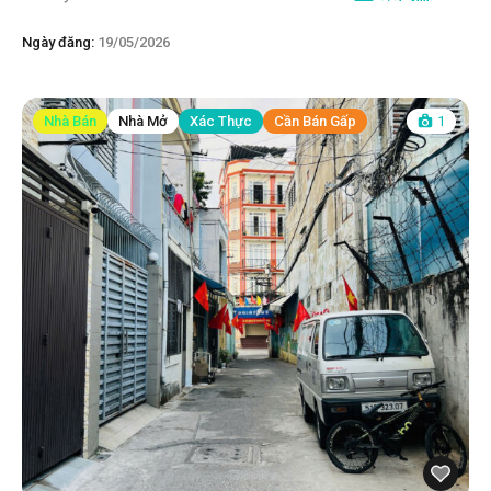
Ngày đăng:
19/05/2026
Nhà Bán
Nhà Mở
Xác Thực
Cần Bán Gấp
1