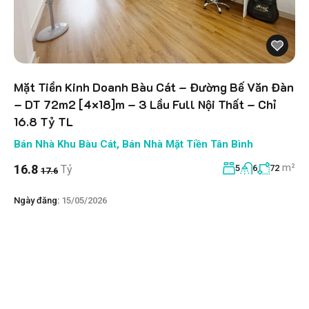
Mặt Tiền Kinh Doanh Bàu Cát – Đường Bế Văn Đàn
– DT 72m2 [4×18]m – 3 Lầu Full Nội Thất – Chỉ
16.8 Tỷ TL
Bán Nhà Khu Bàu Cát
,
Bán Nhà Mặt Tiền Tân Bình
m²
16.8
Tỷ
5
6
72
17.6
Ngày đăng:
15/05/2026