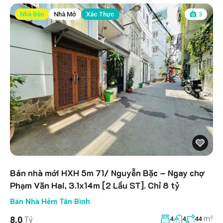
Nhà Bán
Nhà Mở
Xác Thực
3
Bán nhà mới HXH 5m 71/ Nguyễn Bặc – Ngay chợ
Phạm Văn Hai, 3.1x14m [2 Lầu ST]. Chỉ 8 tỷ
Bán Nhà Hẻm Tân Bình
m²
8.0
Tỷ
4
4
44