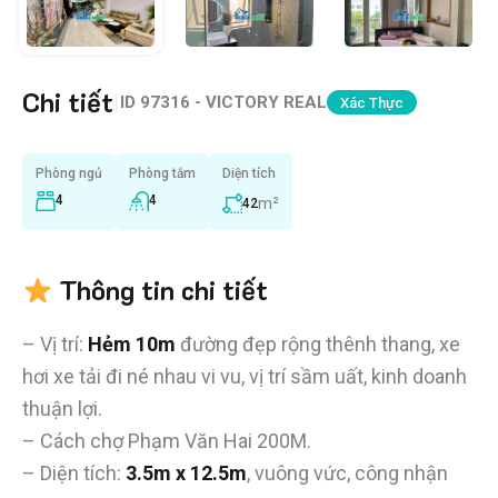
Chi tiết
|
ID
97316 - VICTORY REAL
Xác Thực
Phòng ngủ
Phòng tắm
Diện tích
4
4
m²
42
Thông tin chi tiết
– Vị trí:
Hẻm 10m
đường đẹp rộng thênh thang, xe
hơi xe tải đi né nhau vi vu, vị trí sầm uất, kinh doanh
thuận lợi.
– Cách chợ Phạm Văn Hai 200M.
– Diện tích:
3.5m x 12.5m
, vuông vức, công nhận