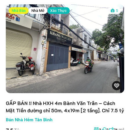
Nhà Bán
Nhà Mở
Xác Thực
5
GẤP BÁN !! Nhà HXH 4m Bành Văn Trân – Cách
Mặt Tiền đường chỉ 50m, 4x19m [2 tầng]. Chỉ 7.5 tỷ
Bán Nhà Hẻm Tân Bình
m²
3
2
76