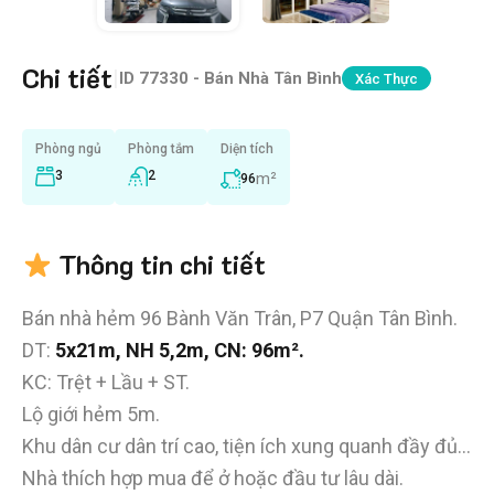
Chi tiết
|
ID
77330 - Bán Nhà Tân Bình
Xác Thực
Phòng ngủ
Phòng tắm
Diện tích
3
2
m²
96
Thông tin chi tiết
Bán nhà hẻm 96 Bành Văn Trân, P7 Quận Tân Bình.
DT:
5x21m, NH 5,2m, CN: 96m².
KC: Trệt + Lầu + ST.
Lộ giới hẻm 5m.
Khu dân cư dân trí cao, tiện ích xung quanh đầy đủ…
Nhà thích hợp mua để ở hoặc đầu tư lâu dài.