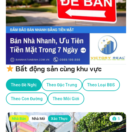
Bất động sản cùng khu vực
Theo Đề Nghị
Theo Đặc Trưng
Theo Loại BĐS
Theo Con Đường
Theo Môi Giới
Nhà Bán
Nhà Mở
Xác Thực
5