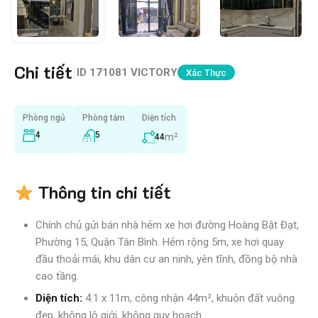
Chi tiết
|
ID
171081 VICTORY
Xác Thực
Phòng ngủ
Phòng tắm
Diện tích
4
5
m²
44
Thông tin chi tiết
Chính chủ gửi bán nhà hẻm xe hơi đường Hoàng Bật Đạt,
Phường 15, Quận Tân Bình. Hẻm rộng 5m, xe hơi quay
đầu thoải mái, khu dân cư an ninh, yên tĩnh, đồng bộ nhà
cao tầng.
Diện tích:
4.1 x 11m, công nhận 44m², khuôn đất vuông
đẹp, không lộ giới, không quy hoạch.