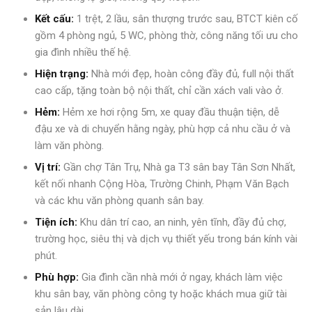
Kết cấu:
1 trệt, 2 lầu, sân thượng trước sau, BTCT kiên cố
gồm 4 phòng ngủ, 5 WC, phòng thờ, công năng tối ưu cho
gia đình nhiều thế hệ.
Hiện trạng:
Nhà mới đẹp, hoàn công đầy đủ, full nội thất
cao cấp, tặng toàn bộ nội thất, chỉ cần xách vali vào ở.
Hẻm:
Hẻm xe hơi rộng 5m, xe quay đầu thuận tiện, dễ
đậu xe và di chuyển hằng ngày, phù hợp cả nhu cầu ở và
làm văn phòng.
Vị trí:
Gần chợ Tân Trụ, Nhà ga T3 sân bay Tân Sơn Nhất,
kết nối nhanh Cộng Hòa, Trường Chinh, Phạm Văn Bạch
và các khu văn phòng quanh sân bay.
Tiện ích:
Khu dân trí cao, an ninh, yên tĩnh, đầy đủ chợ,
trường học, siêu thị và dịch vụ thiết yếu trong bán kính vài
phút.
Phù hợp:
Gia đình cần nhà mới ở ngay, khách làm việc
khu sân bay, văn phòng công ty hoặc khách mua giữ tài
sản lâu dài.