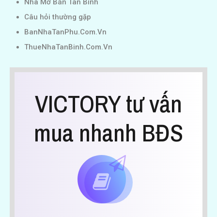
Nhà Mở Bán Tân Bình
Câu hỏi thường gặp
BanNhaTanPhu.Com.Vn
ThueNhaTanBinh.Com.Vn
VICTORY tư vấn
mua nhanh BĐS