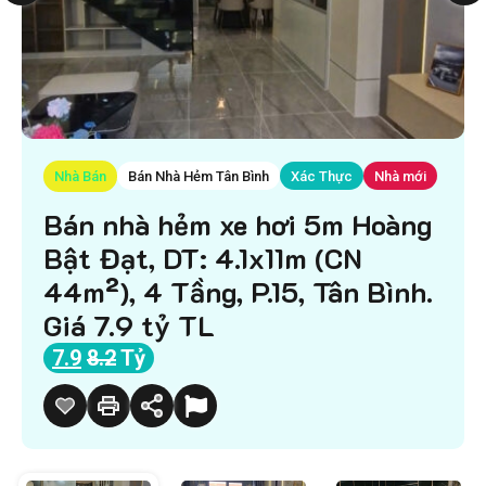
Nhà Bán
Bán Nhà Hẻm Tân Bình
Xác Thực
Nhà mới
Bán nhà hẻm xe hơi 5m Hoàng
Bật Đạt, DT: 4.1x11m (CN
44m²), 4 Tầng, P.15, Tân Bình.
Giá 7.9 tỷ TL
7.9
8.2
Tỷ