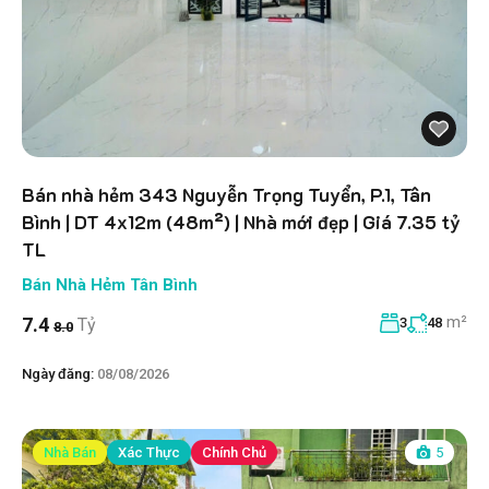
Bán nhà hẻm 343 Nguyễn Trọng Tuyển, P.1, Tân
Bình | DT 4x12m (48m²) | Nhà mới đẹp | Giá 7.35 tỷ
TL
Bán Nhà Hẻm Tân Bình
m²
7.4
Tỷ
3
48
8.0
Ngày đăng:
08/08/2026
Nhà Bán
Xác Thực
Chính Chủ
5