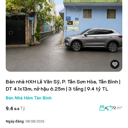
Bán nhà HXH Lê Văn Sỹ, P. Tân Sơn Hòa, Tân Bình |
DT 4.1x13m, nở hậu 6.25m | 3 tầng | 9.4 tỷ TL
Bán Nhà Hẻm Tân Bình
m²
9.4
Tỷ
4
72
9.9
Ngày đăng:
08/08/2026